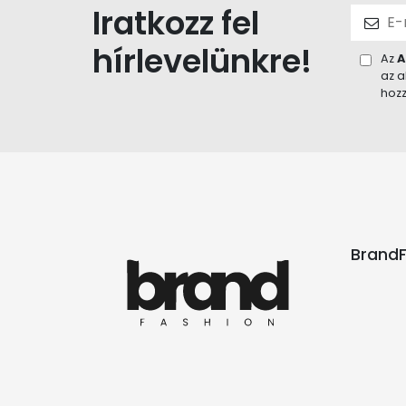
Iratkozz fel
hírlevelünkre!
Az
A
az a
hozz
BrandF