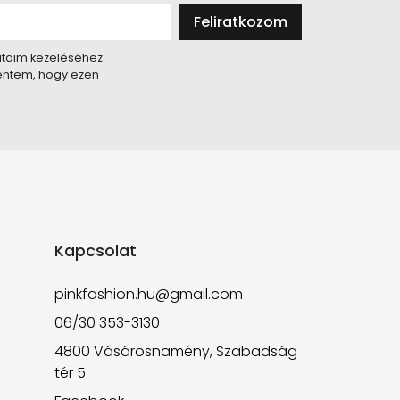
Feliratkozom
taim kezeléséhez
lentem, hogy ezen
Kapcsolat
pinkfashion.hu@gmail.com
06/30 353-3130
4800 Vásárosnamény, Szabadság
tér 5