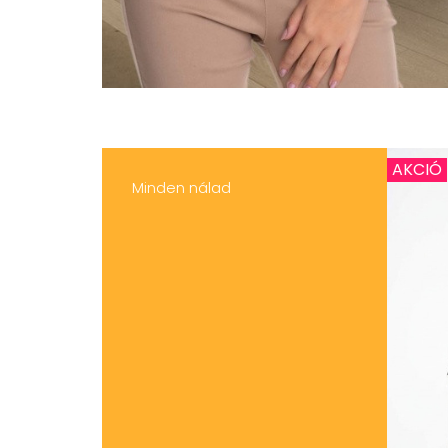
AKCIÓ
Minden nálad