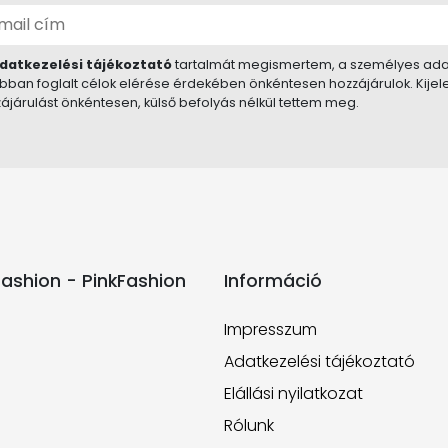
datkezelési tájékoztató
tartalmát megismertem, a személyes ada
bban foglalt célok elérése érdekében önkéntesen hozzájárulok. Kije
ájárulást önkéntesen, külső befolyás nélkül tettem meg.
ashion - PinkFashion
Információ
Impresszum
Adatkezelési tájékoztató
Elállási nyilatkozat
Rólunk