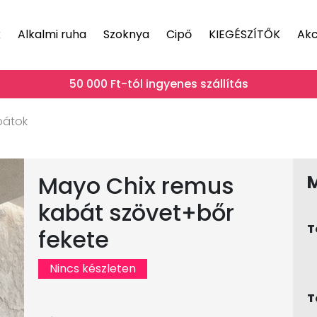
k
Alkalmi ruha
Szoknya
Cipő
KIEGÉSZÍTŐK
Akc
50 000 Ft-tól ingyenes szállítás
bátok
Mayo Chix remus
kabát szövet+bőr
T
fekete
Nincs készleten
T