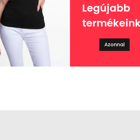
Legújabb
termékein
Azonnal