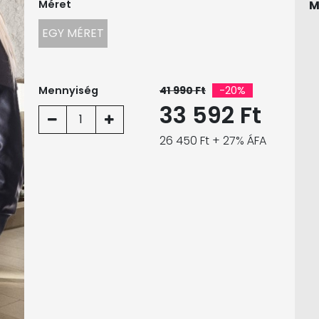
Méret
M
EGY MÉRET
Mennyiség
41 990 Ft
-20%
33 592 Ft
1
26 450 Ft + 27% ÁFA