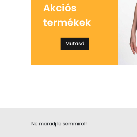
Akciós
termékek
Mutasd
Ne maradj le semmiröl!