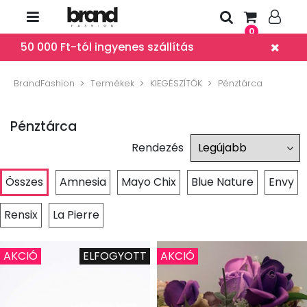
0
50 000 Ft-tól ingyenes szállítás
BrandFashion
Termékek
KIEGÉSZÍTŐK
Pénztárca
Pénztárca
Rendezés
Összes
Amnesia
Mayo Chix
Blue Nature
Envy
Rensix
La Pierre
AKCIÓ
ELFOGYOTT
AKCIÓ