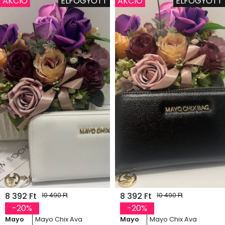
AKCIÓ
ELFOGYOTT
AKCIÓ
ELFOGYOTT
8 392 Ft
8 392 Ft
10 490 Ft
10 490 Ft
-20%
-20%
Mayo
Mayo Chix Ava
Mayo
Mayo Chix Ava