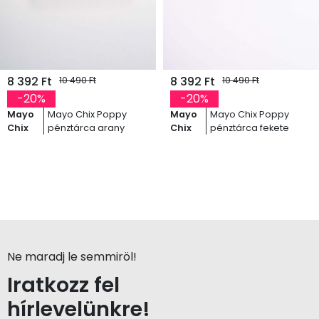
8 392 Ft
8 392 Ft
10 490 Ft
10 490 Ft
-20%
-20%
Mayo
Mayo Chix Poppy
Mayo
Mayo Chix Poppy
Chix
pénztárca arany
Chix
pénztárca fekete
Ne maradj le semmiröl!
Iratkozz fel
hírlevelünkre!