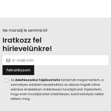
Ne maradj le semmiröl!
Iratkozz fel
hírlevelünkre!
Feliratkozom
Az
Adatkezelési tájékoztató
tartalmát megismertem, a
személyes adataim kezeléséhez az abban foglalt célok
elérése érdekében önkéntesen hozzájárulok. Kijelentem,
hogy ezen hozzájárulást önkéntesen, külső befolyás nélkül
tettem meg.