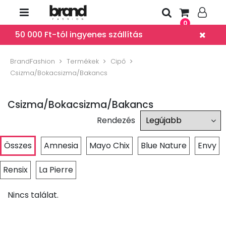
0
50 000 Ft-tól ingyenes szállítás
BrandFashion
Termékek
Cipő
Csizma/Bokacsizma/Bakancs
Csizma/Bokacsizma/Bakancs
Rendezés
Összes
Amnesia
Mayo Chix
Blue Nature
Envy
Rensix
La Pierre
Nincs találat.