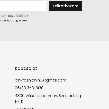
Feliratkozom
taim kezeléséhez
lentem, hogy ezen
Kapcsolat
pinkfashion.hu@gmail.com
06/30 353-3130
4800 Vásárosnamény, Szabadság
tér 5