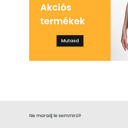
Akciós
termékek
Mutasd
Ne maradj le semmiröl!