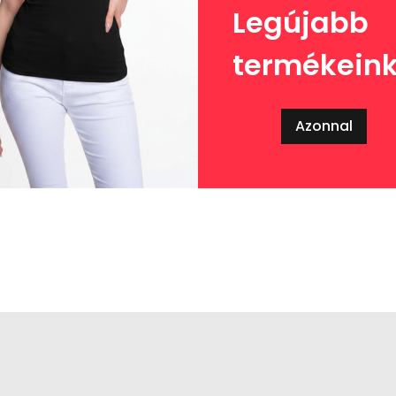
Legújabb
termékein
Azonnal