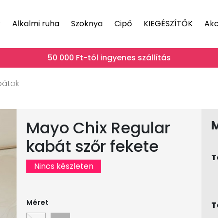
k
Alkalmi ruha
Szoknya
Cipő
KIEGÉSZÍTŐK
Akc
50 000 Ft-tól ingyenes szállítás
bátok
Mayo Chix Regular
kabát szőr fekete
T
Nincs készleten
Méret
T