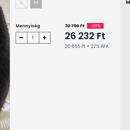
M
S
M
Mennyiség
32 790 Ft
-20%
26 232 Ft
1
20 655 Ft + 27% ÁFA