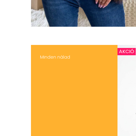
AKCIÓ
Minden nálad