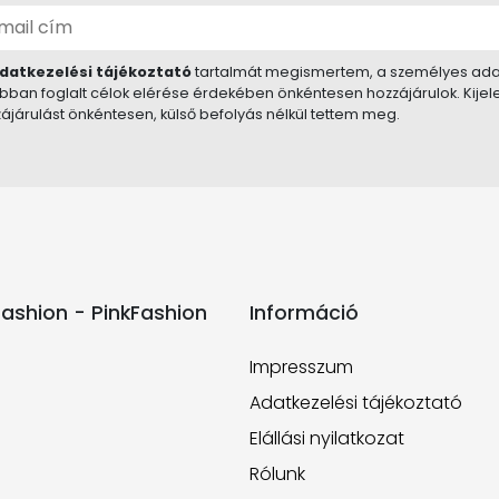
datkezelési tájékoztató
tartalmát megismertem, a személyes ada
bban foglalt célok elérése érdekében önkéntesen hozzájárulok. Kije
ájárulást önkéntesen, külső befolyás nélkül tettem meg.
ashion - PinkFashion
Információ
Impresszum
Adatkezelési tájékoztató
Elállási nyilatkozat
Rólunk