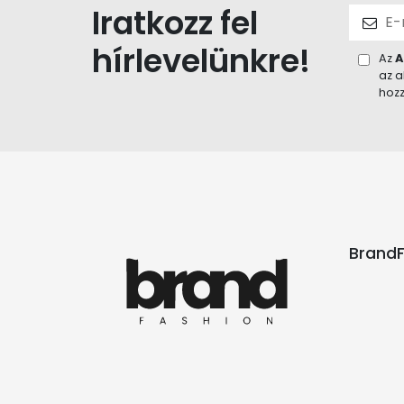
Iratkozz fel
hírlevelünkre!
Az
A
az a
hozz
BrandF