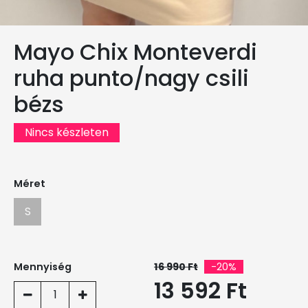
Mayo Chix Monteverdi
ruha punto/nagy csili
bézs
Nincs készleten
Méret
S
Mennyiség
16 990 Ft
-20%
13 592 Ft
1