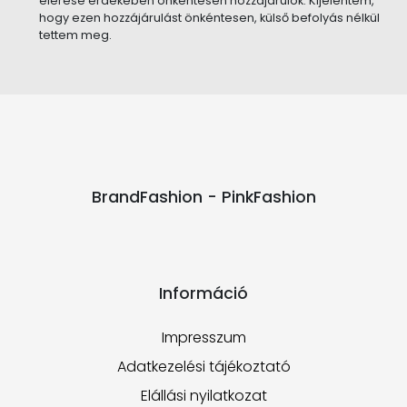
elérése érdekében önkéntesen hozzájárulok. Kijelentem,
hogy ezen hozzájárulást önkéntesen, külső befolyás nélkül
tettem meg.
BrandFashion - PinkFashion
Információ
Impresszum
Adatkezelési tájékoztató
Elállási nyilatkozat