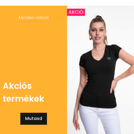
AKCIÓ
Minden nálad
Akciós
termékek
Mutasd