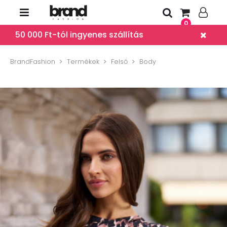
0
50 000 Ft-tól ingyenes szállítás
BrandFashion
Termékek
Felső
Body