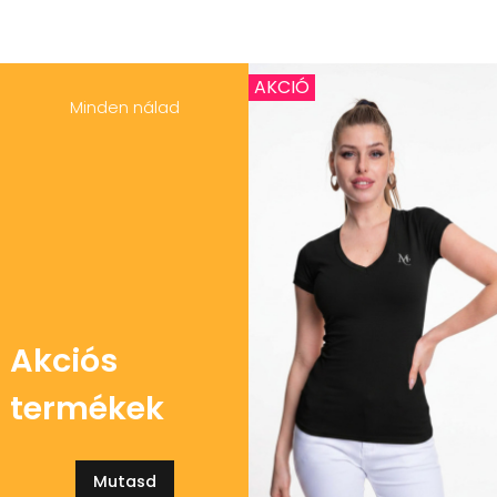
AKCIÓ
Minden nálad
Akciós
termékek
Mutasd