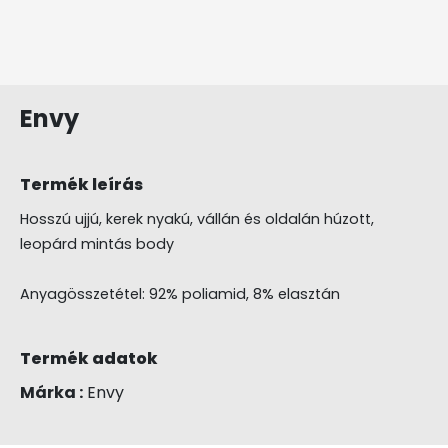
Envy
Termék leírás
Hosszú ujjú, kerek nyakú, vállán és oldalán húzott,
leopárd mintás body
Anyagösszetétel: 92% poliamid, 8% elasztán
Termék adatok
Márka :
Envy