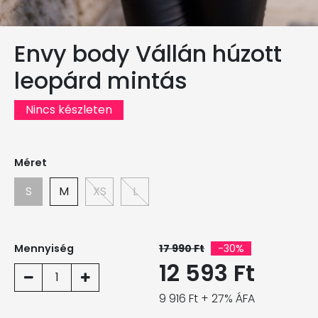
Envy body Vállán húzott
leopárd mintás
Nincs készleten
Méret
S
M
XS
L
Mennyiség
17 990 Ft
-30%
12 593 Ft
1
9 916 Ft + 27% ÁFA