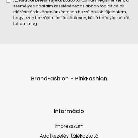
Az
Adatkezelési tájékoztató
tartalmát megismertem, a
személyes adataim kezeléséhez az abban foglalt célok
elérése érdekében önkéntesen hozzájárulok. Kijelentem,
hogy ezen hozzájárulást önkéntesen, külső befolyás nélkül
tettem meg.
BrandFashion - PinkFashion
Információ
Impresszum
Adatkezelési tájékoztató