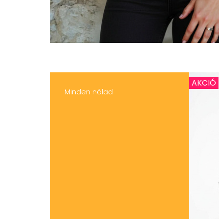
AKCIÓ
Minden nálad