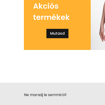
Akciós
termékek
Mutasd
Ne maradj le semmiröl!