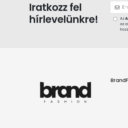
Iratkozz fel
hírlevelünkre!
Az
A
az a
hozz
BrandF