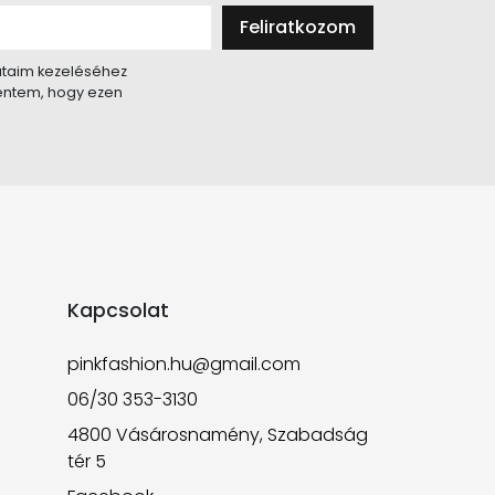
Feliratkozom
taim kezeléséhez
lentem, hogy ezen
Kapcsolat
pinkfashion.hu@gmail.com
06/30 353-3130
4800 Vásárosnamény, Szabadság
tér 5