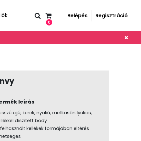
iók
Belépés
Regisztráció
0
Envy
ermék leírás
sszú ujjú, kerek, nyakú, mellkasán lyukas,
llékkel díszített body
 felhasznált kellékek formájában eltérés
ehetséges