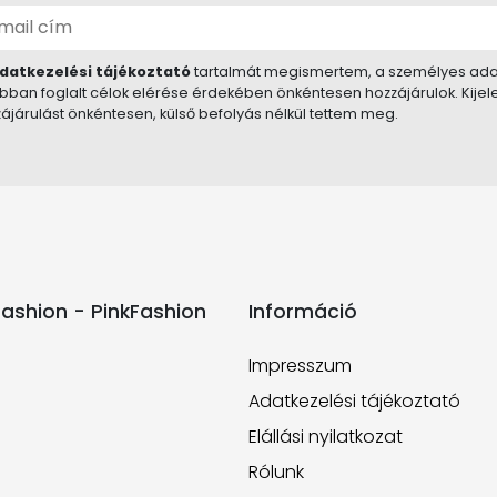
datkezelési tájékoztató
tartalmát megismertem, a személyes ada
bban foglalt célok elérése érdekében önkéntesen hozzájárulok. Kije
ájárulást önkéntesen, külső befolyás nélkül tettem meg.
ashion - PinkFashion
Információ
Impresszum
Adatkezelési tájékoztató
Elállási nyilatkozat
Rólunk