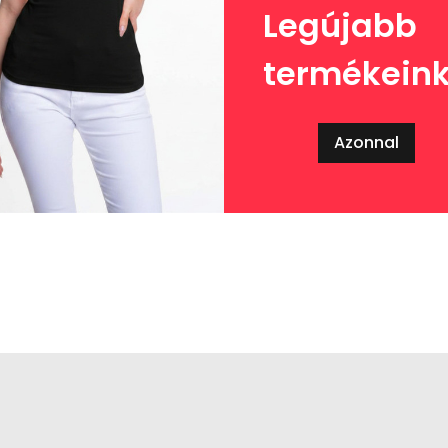
Legújabb
termékein
Azonnal