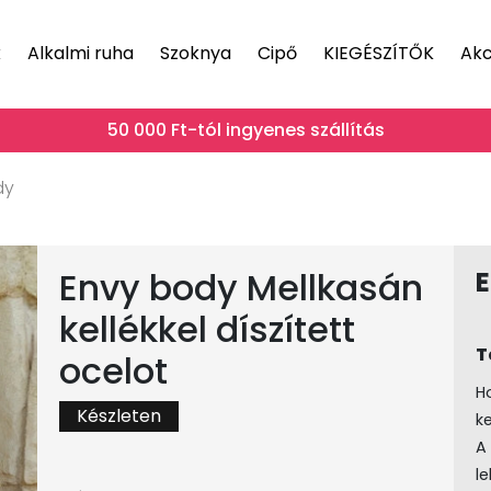
k
Alkalmi ruha
Szoknya
Cipő
KIEGÉSZÍTŐK
Akc
50 000 Ft-tól ingyenes szállítás
dy
Envy body Mellkasán
kellékkel díszített
T
ocelot
Ho
Készleten
ke
A
l