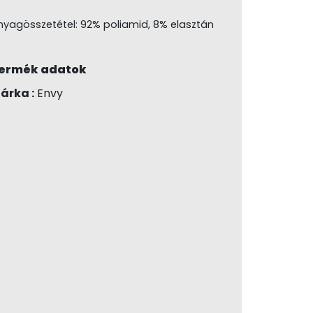
nyagösszetétel: 92% poliamid, 8% elasztán
ermék adatok
árka :
Envy