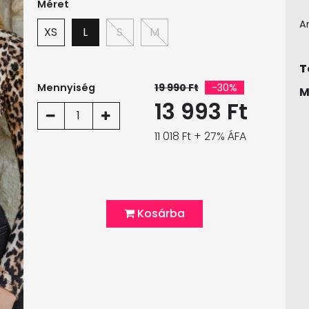
Méret
A
XS
L
S
M
T
Mennyiség
19 990 Ft
-30%
M
13 993 Ft
1
11 018 Ft + 27% ÁFA
Kosárba