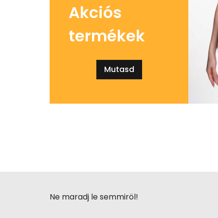
Akciós
termékek
Mutasd
Ne maradj le semmiröl!