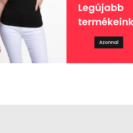
Legújabb
termékein
Azonnal