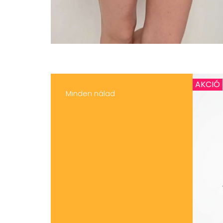
AKCIÓ
Minden nálad