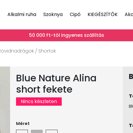
k
Alkalmi ruha
Szoknya
Cipő
KIEGÉSZÍTŐK
Akc
50 000 Ft-tól ingyenes szállítás
Rövidnadrágok / Shortok
Blue Nature Alina
B
short fekete
T
Nincs készleten
B
Méret
T