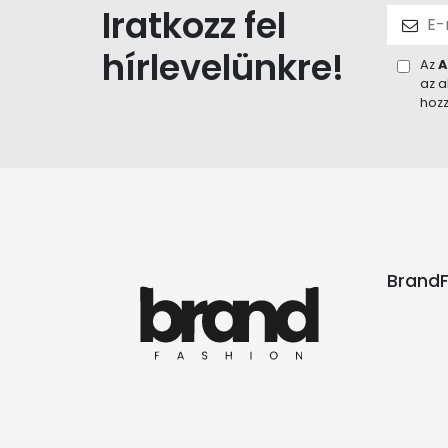
Iratkozz fel
hírlevelünkre!
Az
A
az a
hozz
BrandF