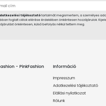
datkezelési tájékoztató
tartalmát megismertem, a személyes ada
bban foglalt célok elérése érdekében önkéntesen hozzájárulok. Kije
ájárulást önkéntesen, külső befolyás nélkül tettem meg.
ashion - PinkFashion
Információ
Impresszum
Adatkezelési tájékoztató
Elállási nyilatkozat
Rólunk