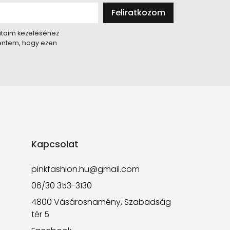
Feliratkozom
taim kezeléséhez
lentem, hogy ezen
Kapcsolat
pinkfashion.hu@gmail.com
06/30 353-3130
4800 Vásárosnamény, Szabadság
tér 5