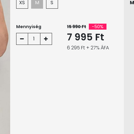
XS
M
S
M
Mennyiség
15 990 Ft
-50%
7 995 Ft
1
6 295 Ft + 27% ÁFA