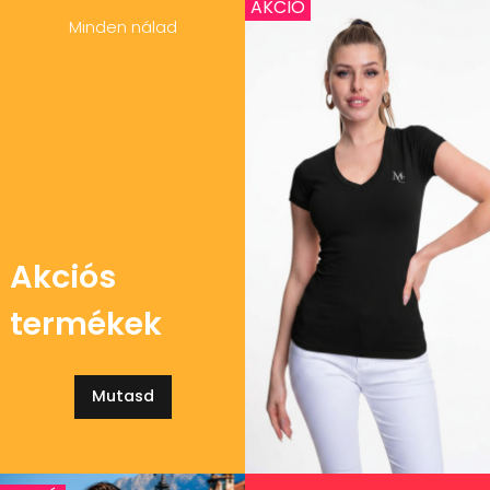
AKCIÓ
Minden nálad
Akciós
termékek
Mutasd