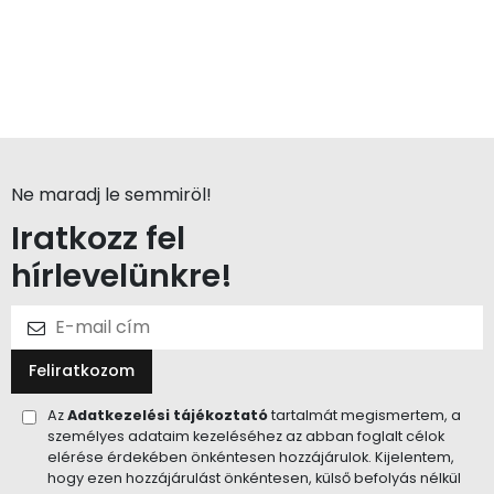
Ne maradj le semmiröl!
Iratkozz fel
hírlevelünkre!
Feliratkozom
Az
Adatkezelési tájékoztató
tartalmát megismertem, a
személyes adataim kezeléséhez az abban foglalt célok
elérése érdekében önkéntesen hozzájárulok. Kijelentem,
hogy ezen hozzájárulást önkéntesen, külső befolyás nélkül