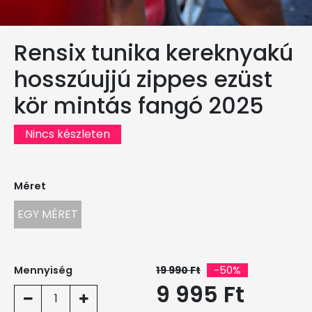
Rensix tunika kereknyakú
hosszúujjú zippes ezüst
kör mintás fangó 2025
Nincs készleten
Méret
EGY MÉRET
Mennyiség
19 990 Ft
-50%
9 995 Ft
1