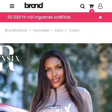
0
50 000 Ft-tól ingyenes szállítás
BrandFashion
Termékek
Ruha
Tunika