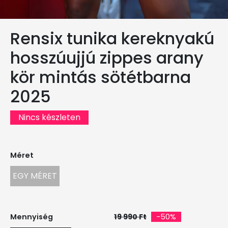
Rensix tunika kereknyakú
hosszúujjú zippes arany
kör mintás sötétbarna
2025
Nincs készleten
Méret
EGY MÉRET
Mennyiség
19 990 Ft
-50%