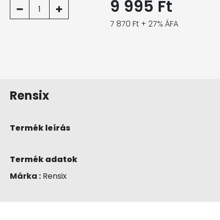
9 995 Ft
1
7 870 Ft + 27% ÁFA
Rensix
Termék leírás
Termék adatok
Márka :
Rensix