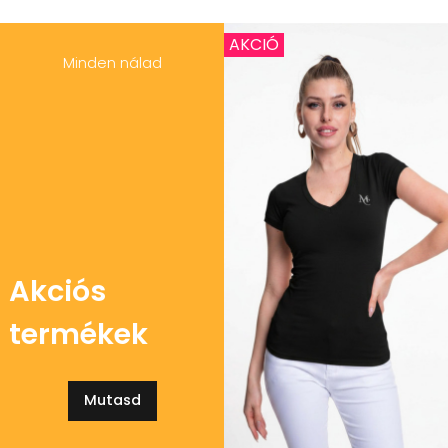
AKCIÓ
Minden nálad
Akciós
termékek
Mutasd