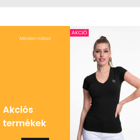
AKCIÓ
Minden nálad
Akciós
termékek