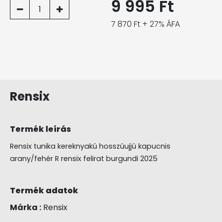
9 995 Ft
1
7 870 Ft + 27% ÁFA
Rensix
Termék leírás
Rensix tunika kereknyakú hosszúujjú kapucnis
arany/fehér R rensix felirat burgundi 2025
Termék adatok
Márka :
Rensix