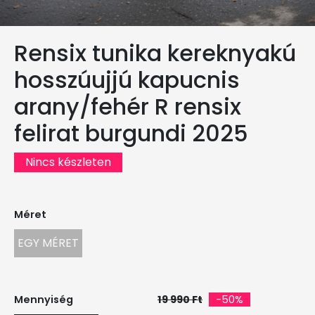
Rensix tunika kereknyakú
hosszúujjú kapucnis
arany/fehér R rensix
felirat burgundi 2025
Nincs készleten
Méret
EGY MÉRET
Mennyiség
19 990 Ft
-50%