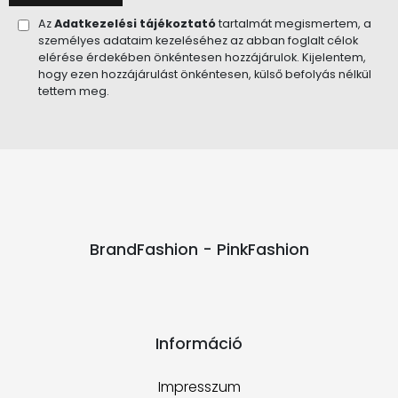
Az
Adatkezelési tájékoztató
tartalmát megismertem, a
személyes adataim kezeléséhez az abban foglalt célok
elérése érdekében önkéntesen hozzájárulok. Kijelentem,
hogy ezen hozzájárulást önkéntesen, külső befolyás nélkül
tettem meg.
BrandFashion - PinkFashion
Információ
Impresszum