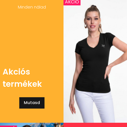
AKCIÓ
Minden nálad
Akciós
termékek
Mutasd