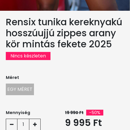
Rensix tunika kereknyakú
hosszúujjú zippes arany
kör mintás fekete 2025
Nincs készleten
Méret
EGY MÉRET
Mennyiség
19 990 Ft
-50%
9 995 Ft
1