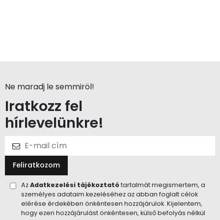
Ne maradj le semmiröl!
Iratkozz fel
hírlevelünkre!
Feliratkozom
Az
Adatkezelési tájékoztató
tartalmát megismertem, a
személyes adataim kezeléséhez az abban foglalt célok
elérése érdekében önkéntesen hozzájárulok. Kijelentem,
hogy ezen hozzájárulást önkéntesen, külső befolyás nélkül