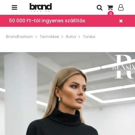
0
50 000 Ft-tól ingyenes szállítás
BrandFashion
Termékek
Ruha
Tunika