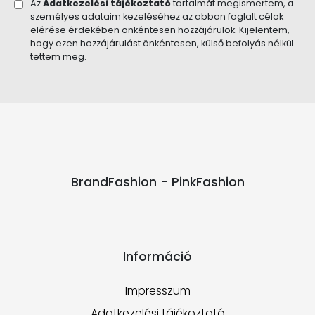
Az
Adatkezelési tájékoztató
tartalmát megismertem, a
személyes adataim kezeléséhez az abban foglalt célok
elérése érdekében önkéntesen hozzájárulok. Kijelentem,
hogy ezen hozzájárulást önkéntesen, külső befolyás nélkül
tettem meg.
BrandFashion - PinkFashion
Információ
Impresszum
Adatkezelési tájékoztató