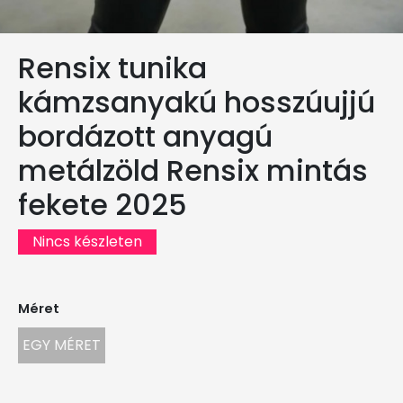
Rensix tunika
kámzsanyakú hosszúujjú
bordázott anyagú
metálzöld Rensix mintás
fekete 2025
Nincs készleten
Méret
EGY MÉRET