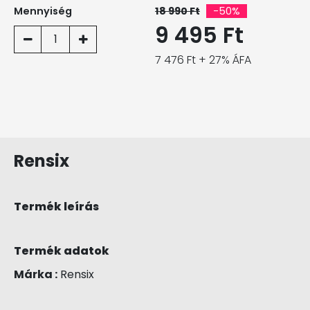
Mennyiség
18 990 Ft
-50%
9 495 Ft
1
7 476 Ft + 27% ÁFA
Rensix
Termék leírás
Termék adatok
Márka :
Rensix