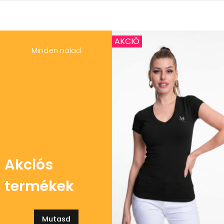
AKCIÓ
Minden nálad
Akciós
termékek
Mutasd