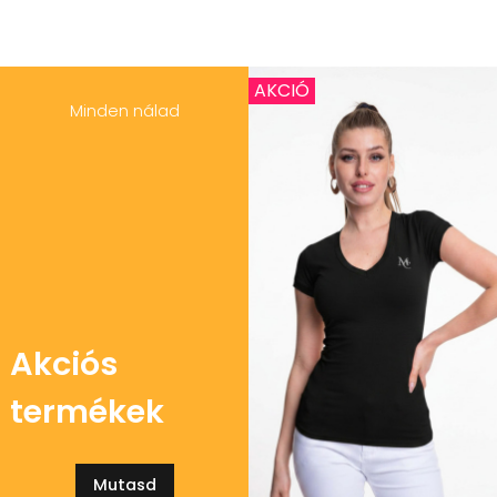
AKCIÓ
Minden nálad
Akciós
termékek
Mutasd