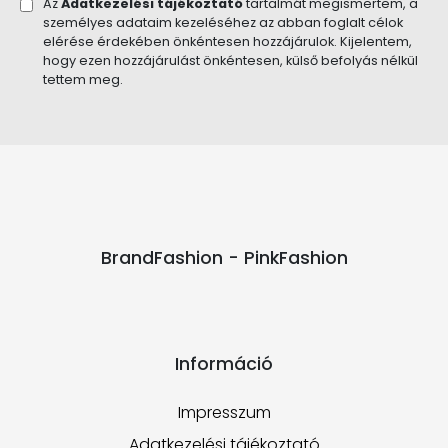
Az
Adatkezelési tájékoztató
tartalmát megismertem, a
személyes adataim kezeléséhez az abban foglalt célok
elérése érdekében önkéntesen hozzájárulok. Kijelentem,
hogy ezen hozzájárulást önkéntesen, külső befolyás nélkül
tettem meg.
BrandFashion - PinkFashion
Információ
Impresszum
Adatkezelési tájékoztató