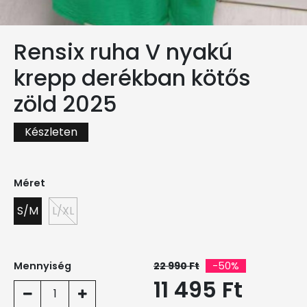
Rensix ruha V nyakú
krepp derékban kötős
zöld 2025
Készleten
Méret
S/M
L/XL
Mennyiség
22 990 Ft
-50%
11 495 Ft
1