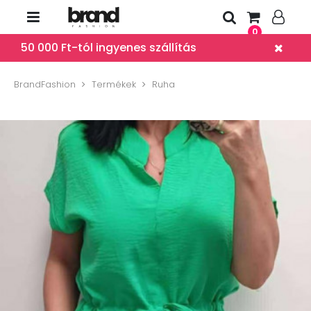
0
50 000 Ft-tól ingyenes szállítás
BrandFashion
Termékek
Ruha