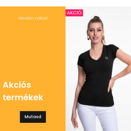
AKCIÓ
Minden nálad
Akciós
termékek
Mutasd