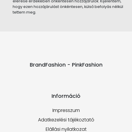
elérése érdekében önkéntesen hozzájárulok. Kijelentem,
hogy ezen hozzájárulást önkéntesen, külső befolyás nélkül
tettem meg.
BrandFashion - PinkFashion
Információ
Impresszum
Adatkezelési tájékoztató
Elállási nyilatkozat