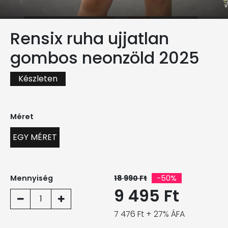
Rensix ruha ujjatlan
gombos neonzöld 2025
Készleten
Méret
EGY MÉRET
Mennyiség
18 990 Ft
-50%
9 495 Ft
1
7 476 Ft + 27% ÁFA