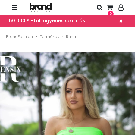
0
50 000 Ft-tól ingyenes szállítás
BrandFashion
Termékek
Ruha