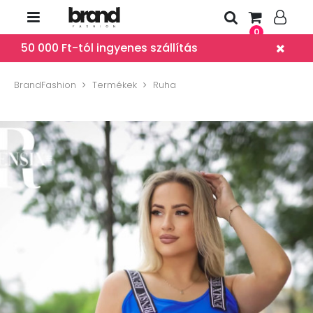
0
50 000 Ft-tól ingyenes szállítás
BrandFashion
Termékek
Ruha