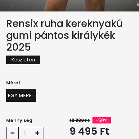
Rensix ruha kereknyakú
gumi pántos királykék
2025
Készleten
Méret
EGY MÉRET
Mennyiség
18 990 Ft
-50%
9 495 Ft
1