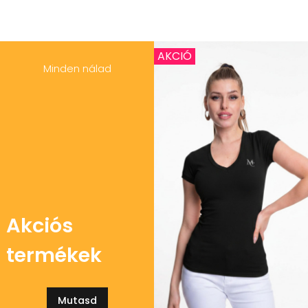
AKCIÓ
Minden nálad
Akciós
termékek
Mutasd