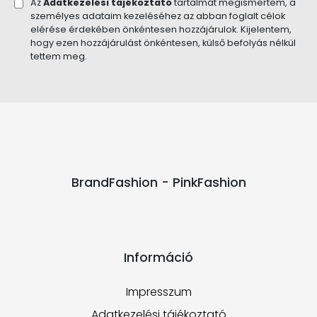
Az
Adatkezelési tájékoztató
tartalmát megismertem, a
személyes adataim kezeléséhez az abban foglalt célok
elérése érdekében önkéntesen hozzájárulok. Kijelentem,
hogy ezen hozzájárulást önkéntesen, külső befolyás nélkül
tettem meg.
BrandFashion - PinkFashion
Információ
Impresszum
Adatkezelési tájékoztató