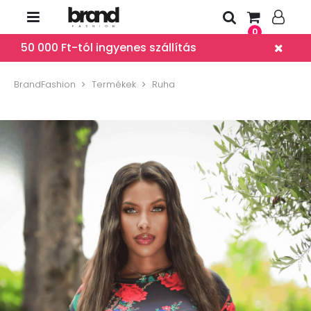
0
50 000 Ft-tól ingyenes szállítás
BrandFashion
Termékek
Ruha