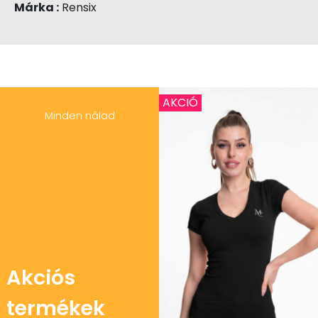
Márka :
Rensix
AKCIÓ
Minden nálad
Akciós
termékek