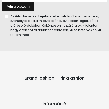
Feliratkozom
Az
Adatkezelési tájékoztató
tartalmát megismertem, a
személyes adataim kezeléséhez az abban foglalt célok
elérése érdekében önkéntesen hozzájárulok. Kijelentem,
hogy ezen hozzájárulást önkéntesen, külső befolyás nélkül
tettem meg.
BrandFashion - PinkFashion
Információ