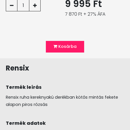
9 995 Ft
1
7 870 Ft + 27% ÁFA
Kosárba
Rensix
Termék leírás
Rensix ruha kereknyakú derékban kötős mintás fekete
alapon piros rózsás
Termék adatok