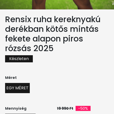
Rensix ruha kereknyakú
derékban kötős mintás
fekete alapon piros
rózsás 2025
Készleten
Méret
EGY MÉRET
Mennyiség
19 990 Ft
-50%