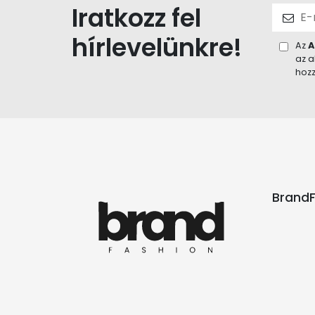
Iratkozz fel
hírlevelünkre!
Az
A
az a
hozz
BrandF