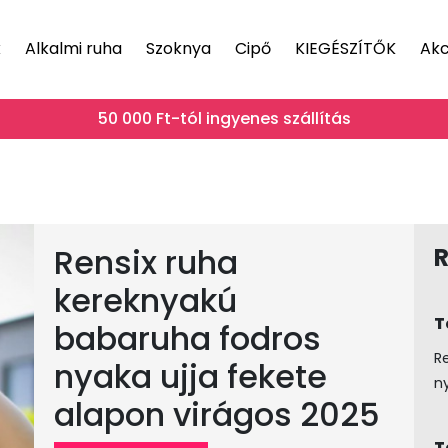
k
Alkalmi ruha
Szoknya
Cipő
KIEGÉSZÍTŐK
Akc
50 000 Ft-tól ingyenes szállítás
Rensix ruha
R
kereknyakú
T
babaruha fodros
R
nyaka ujja fekete
n
alapon virágos 2025
T