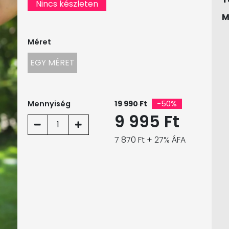
Nincs készleten
M
Méret
EGY MÉRET
Mennyiség
19 990 Ft
-50%
9 995 Ft
1
7 870 Ft + 27% ÁFA