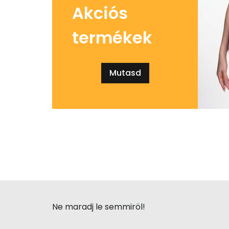
Akciós
termékek
Mutasd
Ne maradj le semmiröl!