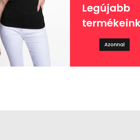
Legújabb
termékein
Azonnal