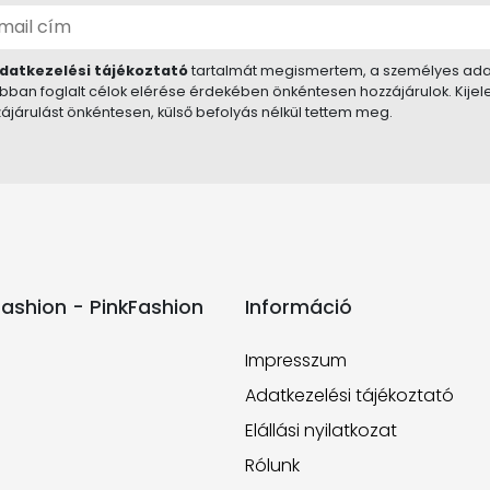
datkezelési tájékoztató
tartalmát megismertem, a személyes ada
bban foglalt célok elérése érdekében önkéntesen hozzájárulok. Kije
ájárulást önkéntesen, külső befolyás nélkül tettem meg.
ashion - PinkFashion
Információ
Impresszum
Adatkezelési tájékoztató
Elállási nyilatkozat
Rólunk