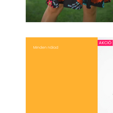
AKCIÓ
Minden nálad