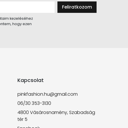
Feliratkozom
taim kezeléséhez
lentem, hogy ezen
Kapcsolat
pinkfashion.hu@gmail.com
06/30 353-3130
4800 Vásárosnamény, Szabadság
tér 5