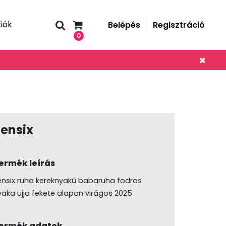
iók
Belépés
Regisztráció
0
ensix
ermék leírás
ensix ruha kereknyakú babaruha fodros
yaka ujja fekete alapon virágos 2025
ermék adatok