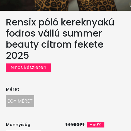
Rensix póló kereknyakú
fodros vállú summer
beauty citrom fekete
2025
Nincs készleten
Méret
EGY MÉRET
Mennyiség
14 990 Ft
-50%