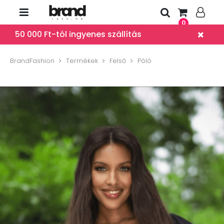
0
50 000 Ft-tól ingyenes szállítás
BrandFashion
Termékek
Felső
Póló