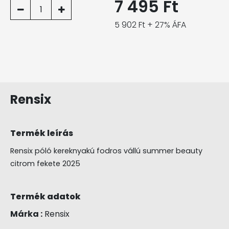
7 495 Ft
1
5 902 Ft + 27% ÁFA
Rensix
Termék leírás
Rensix póló kereknyakú fodros vállú summer beauty
citrom fekete 2025
Termék adatok
Márka :
Rensix