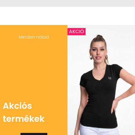
AKCIÓ
Minden nálad
Akciós
termékek