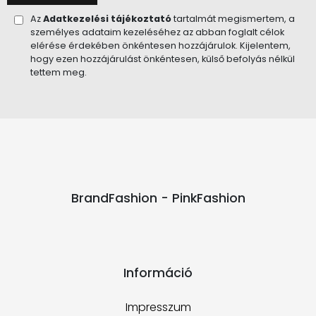
Az
Adatkezelési tájékoztató
tartalmát megismertem, a
személyes adataim kezeléséhez az abban foglalt célok
elérése érdekében önkéntesen hozzájárulok. Kijelentem,
hogy ezen hozzájárulást önkéntesen, külső befolyás nélkül
tettem meg.
BrandFashion - PinkFashion
Információ
Impresszum