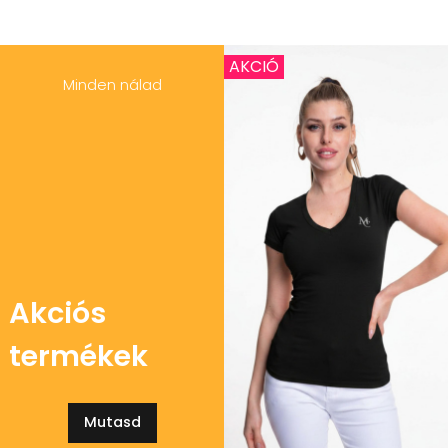
AKCIÓ
Minden nálad
Akciós
termékek
Mutasd