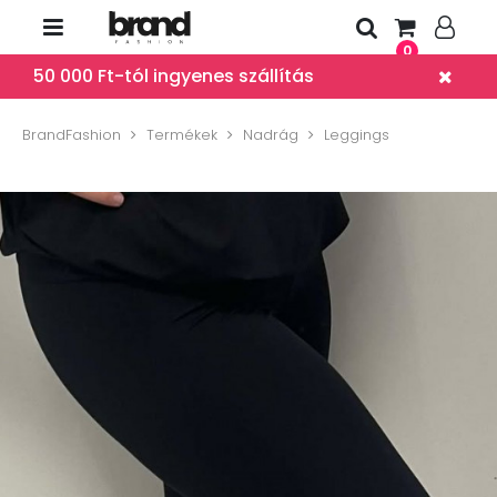
0
50 000 Ft-tól ingyenes szállítás
BrandFashion
Termékek
Nadrág
Leggings