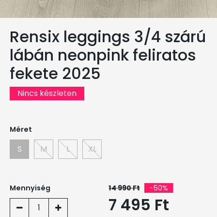
Rensix leggings 3/4 szárú
lábán neonpink feliratos
fekete 2025
Nincs készleten
Méret
S
M
L
XL
Mennyiség
14 990 Ft
-50%
7 495 Ft
1