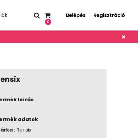
iók
Belépés
Regisztráció
0
ensix
ermék leírás
ermék adatok
árka :
Rensix