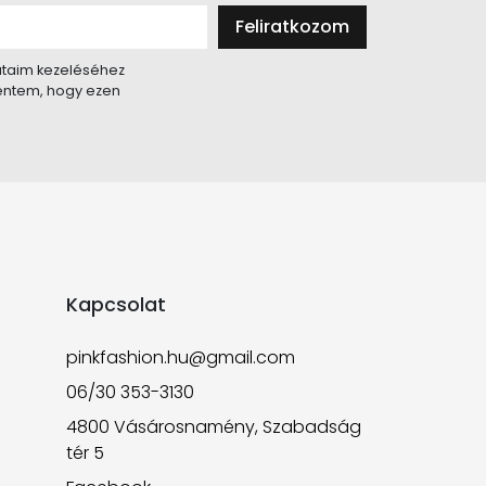
Feliratkozom
taim kezeléséhez
lentem, hogy ezen
Kapcsolat
pinkfashion.hu@gmail.com
06/30 353-3130
4800 Vásárosnamény, Szabadság
tér 5