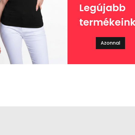
Legújabb
termékein
Azonnal