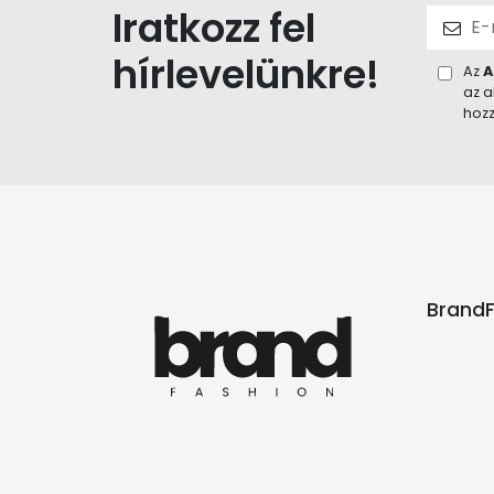
Iratkozz fel
hírlevelünkre!
Az
A
az a
hozz
BrandF