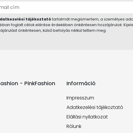
datkezelési tájékoztató
tartalmát megismertem, a személyes ada
bban foglalt célok elérése érdekében önkéntesen hozzájárulok. Kije
ájárulást önkéntesen, külső befolyás nélkül tettem meg.
ashion - PinkFashion
Információ
Impresszum
Adatkezelési tájékoztató
Elállási nyilatkozat
Rólunk