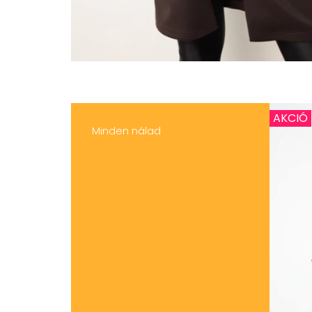
AKCIÓ
Minden nálad