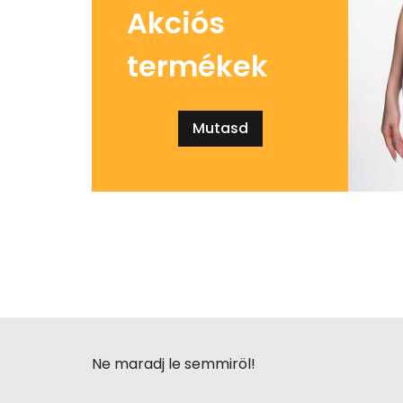
Akciós
termékek
Mutasd
Ne maradj le semmiröl!