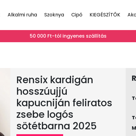
k
Alkalmi ruha
Szoknya
Cipő
KIEGÉSZÍTŐK
Akc
50 000 Ft-tól ingyenes szállítás
Rensix kardigán
R
hosszúujjú
T
kapucniján feliratos
zsebe logós
T
sötétbarna 2025
M