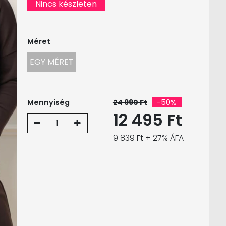
Nincs készleten
Méret
EGY MÉRET
Mennyiség
24 990 Ft
-50%
12 495 Ft
1
9 839 Ft + 27% ÁFA