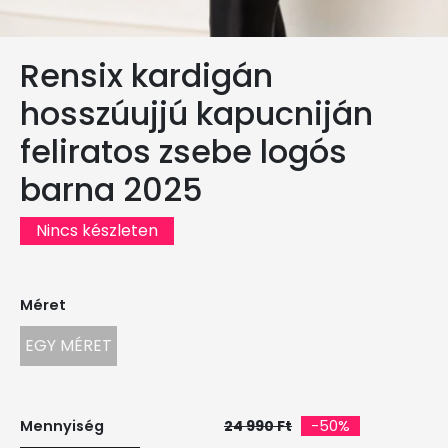
Rensix kardigán
hosszúujjú kapucniján
feliratos zsebe logós
barna 2025
Nincs készleten
Méret
EGY MÉRET
Mennyiség
24 990 Ft
-50%