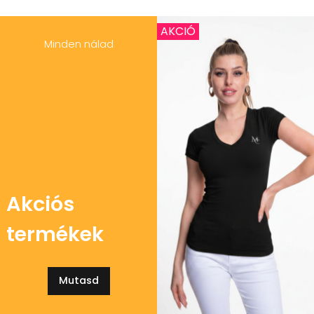
AKCIÓ
Minden nálad
Akciós
termékek
Mutasd