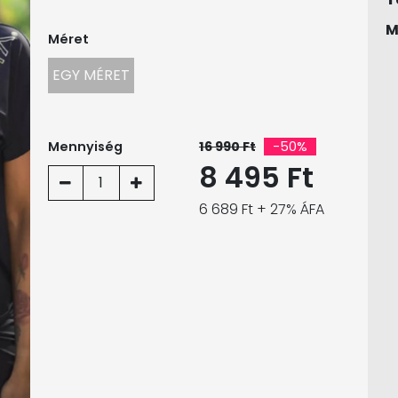
M
Méret
EGY MÉRET
Mennyiség
16 990 Ft
-50%
8 495 Ft
1
6 689 Ft + 27% ÁFA