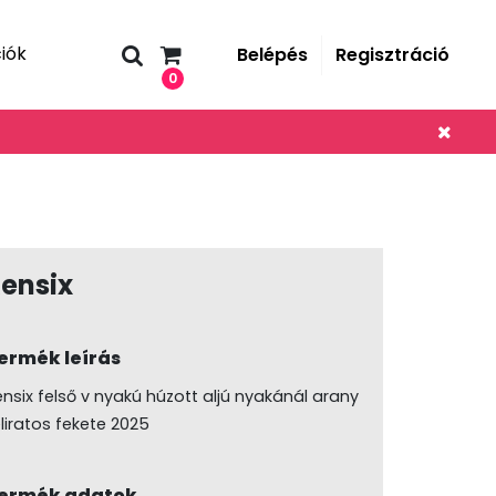
iók
Belépés
Regisztráció
0
ensix
ermék leírás
ensix felső v nyakú húzott aljú nyakánál arany
eliratos fekete 2025
ermék adatok