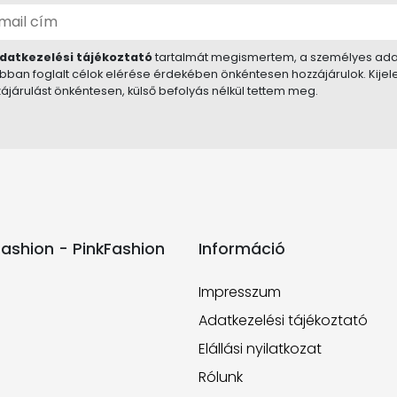
datkezelési tájékoztató
tartalmát megismertem, a személyes ada
bban foglalt célok elérése érdekében önkéntesen hozzájárulok. Kije
ájárulást önkéntesen, külső befolyás nélkül tettem meg.
ashion - PinkFashion
Információ
Impresszum
Adatkezelési tájékoztató
Elállási nyilatkozat
Rólunk