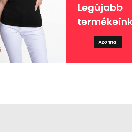
Legújabb
termékein
Azonnal