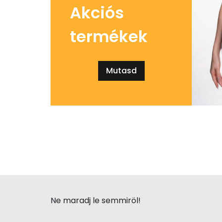
Akciós
termékek
Mutasd
Ne maradj le semmiröl!