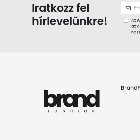
Iratkozz fel
hírlevelünkre!
Az
A
az a
hozz
BrandF