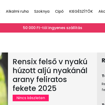
k
Alkalmi ruha
Szoknya
Cipő
KIEGÉSZÍTŐK
Akc
50 000 Ft-tól ingyenes szállítás
Rensix felső v nyakú
R
húzott aljú nyakánál
T
arany feliratos
R
fekete 2025
f
Nincs készleten
T