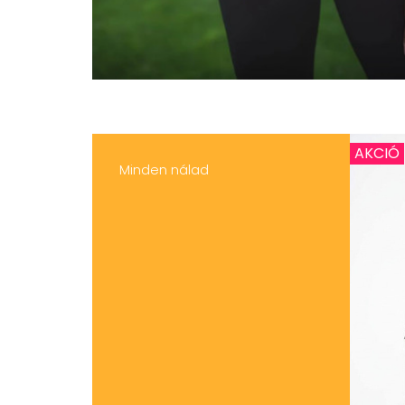
AKCIÓ
Minden nálad