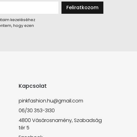
Feliratkozom
taim kezeléséhez
lentem, hogy ezen
Kapcsolat
pinkfashion.hu@gmail.com
06/30 353-3130
4800 Vásárosnamény, Szabadság
tér 5