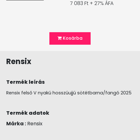
7 083 Ft + 27% ÁFA
Kosárba
Rensix
Termék leírás
Rensix felső V nyakú hosszúujjú sötétbarna/fangó 2025
Termék adatok
Márka :
Rensix