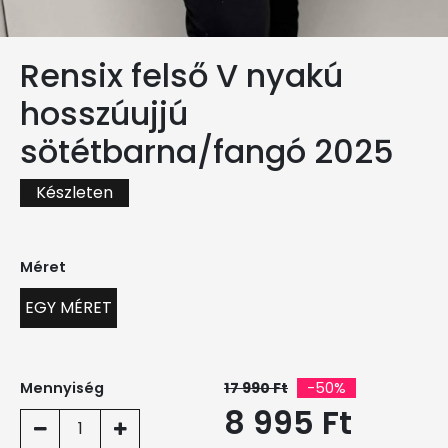
Rensix felső V nyakú
hosszúujjú
sötétbarna/fangó 2025
Készleten
Méret
EGY MÉRET
Mennyiség
17 990 Ft
-50%
8 995 Ft
1