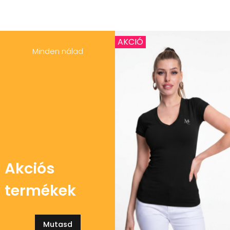
AKCIÓ
Minden nálad
Akciós
termékek
Mutasd