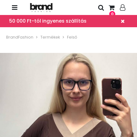
0
50 000 Ft-tól ingyenes szállítás
BrandFashion
Termékek
Felső