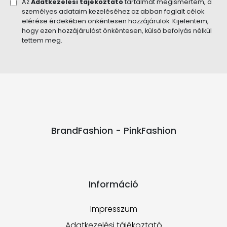
Az
Adatkezelési tájékoztató
tartalmát megismertem, a
személyes adataim kezeléséhez az abban foglalt célok
elérése érdekében önkéntesen hozzájárulok. Kijelentem,
hogy ezen hozzájárulást önkéntesen, külső befolyás nélkül
tettem meg.
BrandFashion - PinkFashion
Információ
Impresszum
Adatkezelési tájékoztató