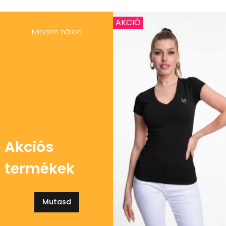
AKCIÓ
Minden nálad
Akciós
termékek
Mutasd