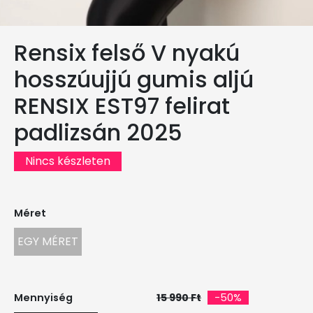
Rensix felső V nyakú
hosszúujjú gumis aljú
RENSIX EST97 felirat
padlizsán 2025
Nincs készleten
Méret
EGY MÉRET
Mennyiség
15 990 Ft
-50%