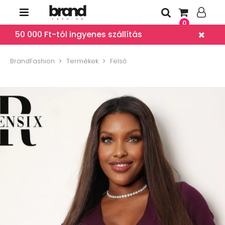
0
50 000 Ft-tól ingyenes szállítás
BrandFashion
Termékek
Felső