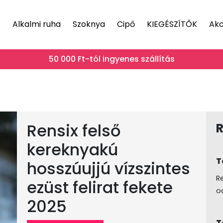
k
Alkalmi ruha
Szoknya
Cipő
KIEGÉSZÍTŐK
Akc
50 000 Ft-tól ingyenes szállítás
Rensix felső
R
kereknyakú
T
hosszúujjú vízszintes
R
ezüst felirat fekete
oc
2025
T