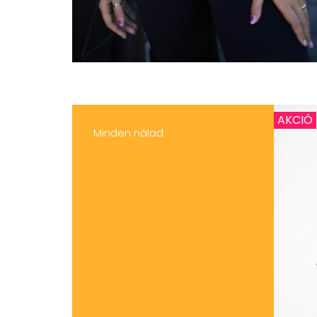
AKCIÓ
Minden nálad