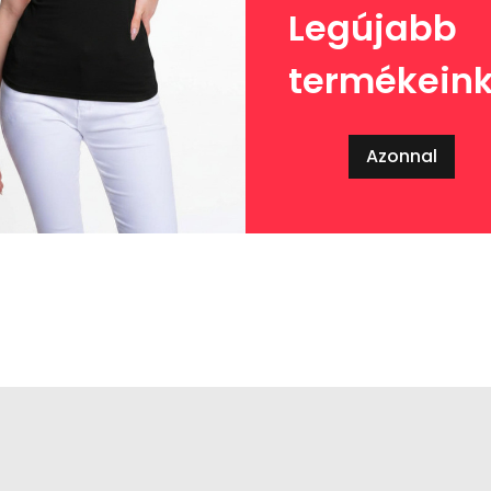
Legújabb
termékein
Azonnal