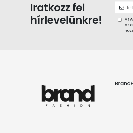
Iratkozz fel
hírlevelünkre!
Az
A
az a
hozz
BrandF