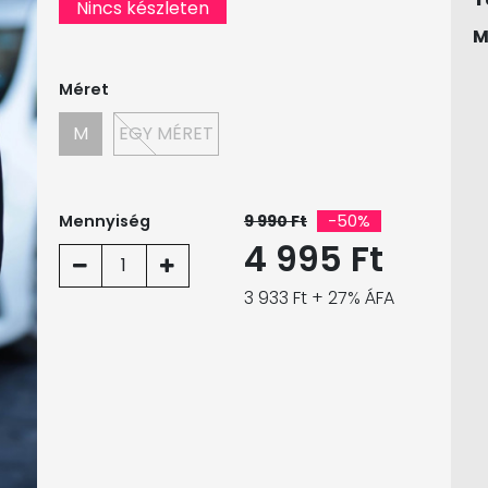
Nincs készleten
M
Méret
M
EGY MÉRET
Mennyiség
9 990 Ft
-50%
4 995 Ft
1
3 933 Ft + 27% ÁFA