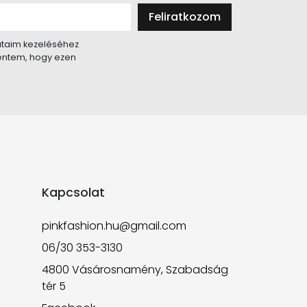
Feliratkozom
taim kezeléséhez
lentem, hogy ezen
Kapcsolat
pinkfashion.hu@gmail.com
06/30 353-3130
4800 Vásárosnamény, Szabadság
tér 5