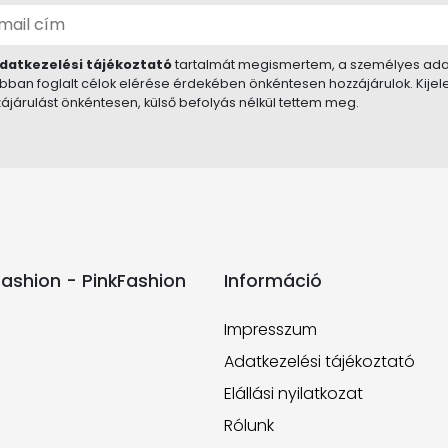
datkezelési tájékoztató
tartalmát megismertem, a személyes ada
bban foglalt célok elérése érdekében önkéntesen hozzájárulok. Kije
ájárulást önkéntesen, külső befolyás nélkül tettem meg.
ashion - PinkFashion
Információ
Impresszum
Adatkezelési tájékoztató
Elállási nyilatkozat
Rólunk