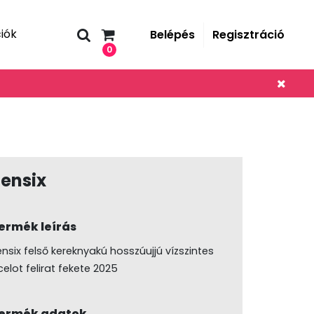
iók
Belépés
Regisztráció
0
ensix
ermék leírás
ensix felső kereknyakú hosszúujjú vízszintes
elot felirat fekete 2025
ermék adatok