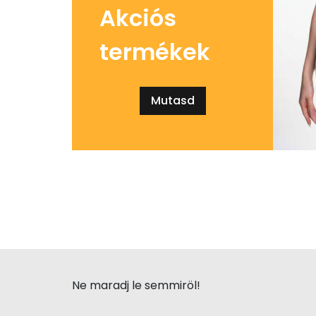
Akciós
termékek
Mutasd
Ne maradj le semmiröl!