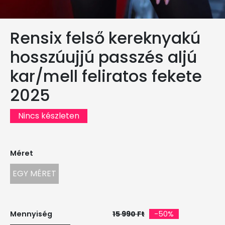
Rensix felső kereknyakú
hosszúujjú passzés aljú
kar/mell feliratos fekete
2025
Nincs készleten
Méret
EGY MÉRET
Mennyiség
15 990 Ft
-50%