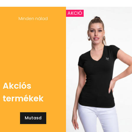
AKCIÓ
Minden nálad
Akciós
termékek
Mutasd