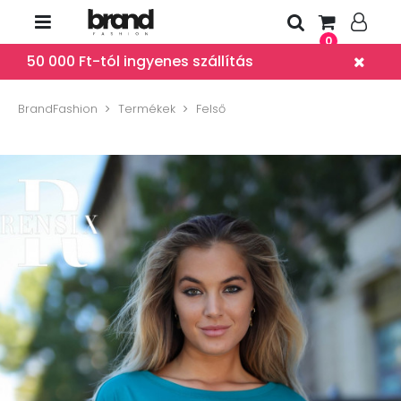
0
50 000 Ft-tól ingyenes szállítás
BrandFashion
Termékek
Felső