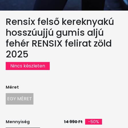
Rensix felső kereknyakú
hosszúujjú gumis aljú
fehér RENSIX felirat zöld
2025
Nincs készleten
Méret
EGY MÉRET
Mennyiség
14 990 Ft
-50%