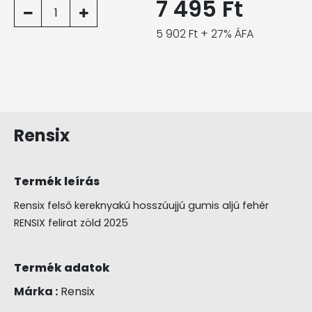
7 495 Ft
1
5 902 Ft + 27% ÁFA
Rensix
Termék leírás
Rensix felső kereknyakú hosszúujjú gumis aljú fehér
RENSIX felirat zöld 2025
Termék adatok
Márka :
Rensix