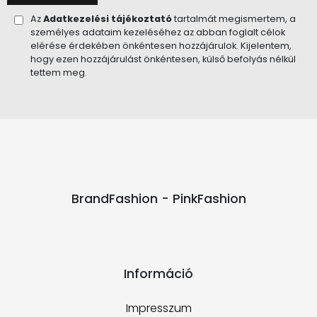
Az
Adatkezelési tájékoztató
tartalmát megismertem, a
személyes adataim kezeléséhez az abban foglalt célok
elérése érdekében önkéntesen hozzájárulok. Kijelentem,
hogy ezen hozzájárulást önkéntesen, külső befolyás nélkül
tettem meg.
BrandFashion - PinkFashion
Információ
Impresszum