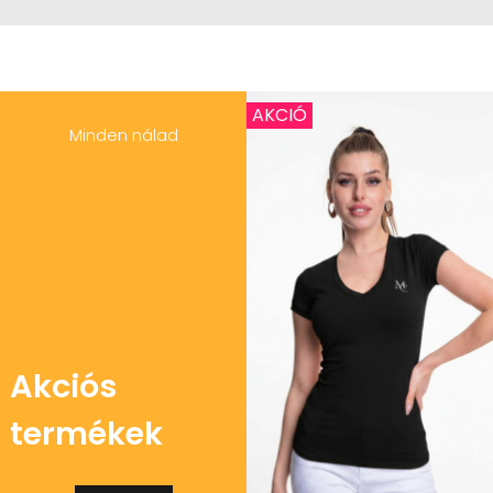
AKCIÓ
Minden nálad
Akciós
termékek