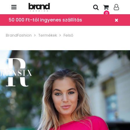
0
50 000 Ft-tól ingyenes szállítás
BrandFashion
Termékek
Felső