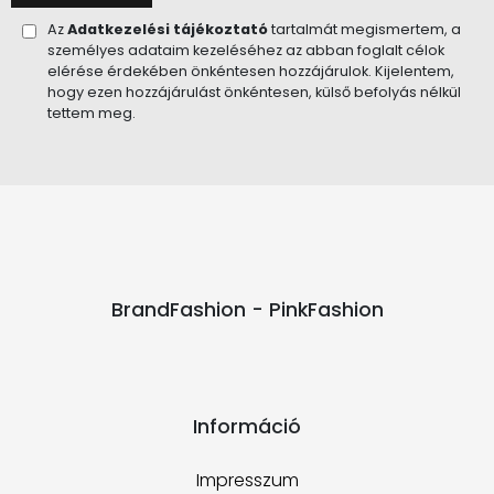
Az
Adatkezelési tájékoztató
tartalmát megismertem, a
személyes adataim kezeléséhez az abban foglalt célok
elérése érdekében önkéntesen hozzájárulok. Kijelentem,
hogy ezen hozzájárulást önkéntesen, külső befolyás nélkül
tettem meg.
BrandFashion - PinkFashion
Információ
Impresszum