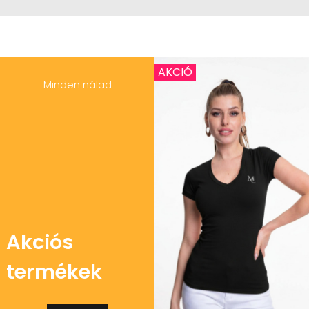
AKCIÓ
Minden nálad
Akciós
termékek