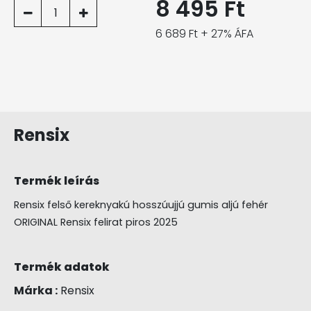
8 495 Ft
1
6 689 Ft + 27% ÁFA
Rensix
Termék leírás
Rensix felső kereknyakú hosszúujjú gumis aljú fehér
ORIGINAL Rensix felirat piros 2025
Termék adatok
Márka :
Rensix