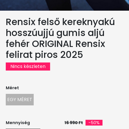
Rensix felső kereknyakú
hosszúujjú gumis aljú
fehér ORIGINAL Rensix
felirat piros 2025
Nincs készleten
Méret
EGY MÉRET
Mennyiség
16 990 Ft
-50%