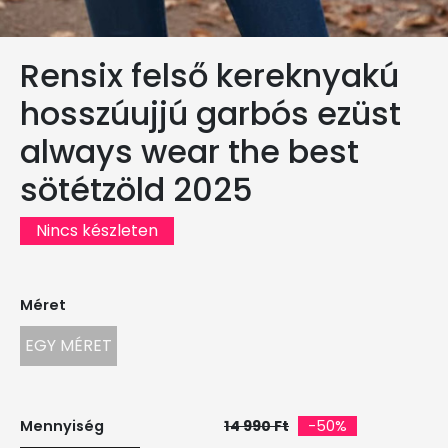
Rensix felső kereknyakú
hosszúujjú garbós ezüst
always wear the best
sötétzöld 2025
Nincs készleten
Méret
EGY MÉRET
Mennyiség
14 990 Ft
-50%