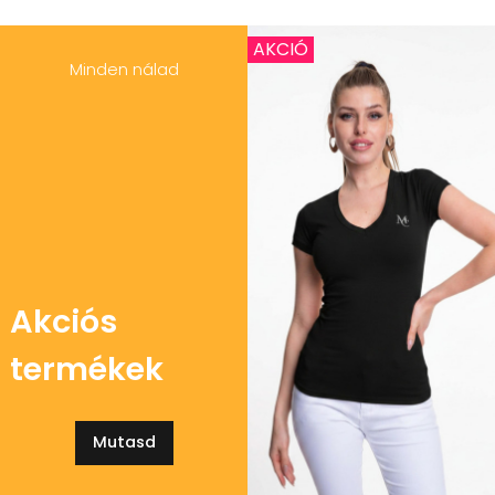
AKCIÓ
Minden nálad
Akciós
termékek
Mutasd