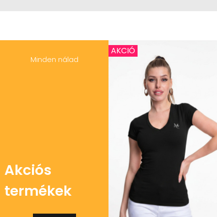
AKCIÓ
Minden nálad
Akciós
termékek