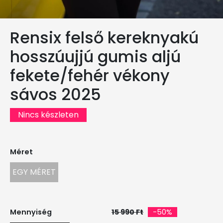
Rensix felső kereknyakú
hosszúujjú gumis aljú
fekete/fehér vékony
sávos 2025
Nincs készleten
Méret
EGY MÉRET
Mennyiség
15 990 Ft
-50%