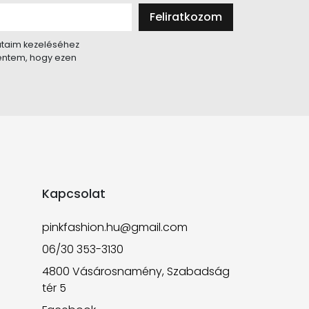
Feliratkozom
taim kezeléséhez
lentem, hogy ezen
Kapcsolat
pinkfashion.hu@gmail.com
06/30 353-3130
4800 Vásárosnamény, Szabadság
tér 5