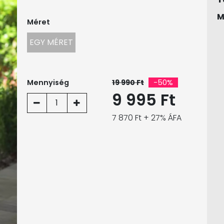
M
Méret
EGY MÉRET
Mennyiség
19 990 Ft
-50%
9 995 Ft
1
7 870 Ft + 27% ÁFA