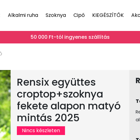
k
Alkalmi ruha
Szoknya
Cipő
KIEGÉSZÍTŐK
Akc
50 000 Ft-tól ingyenes szállítás
ó
Rensix együttes
R
croptop+szoknya
T
fekete alapon matyó
R
mintás 2025
a
Nincs készleten
T