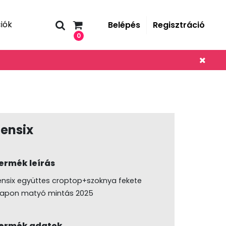
iók
Belépés
Regisztráció
0
ensix
ermék leírás
ensix együttes croptop+szoknya fekete
lapon matyó mintás 2025
ermék adatok