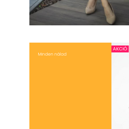
AKCIÓ
Minden nálad