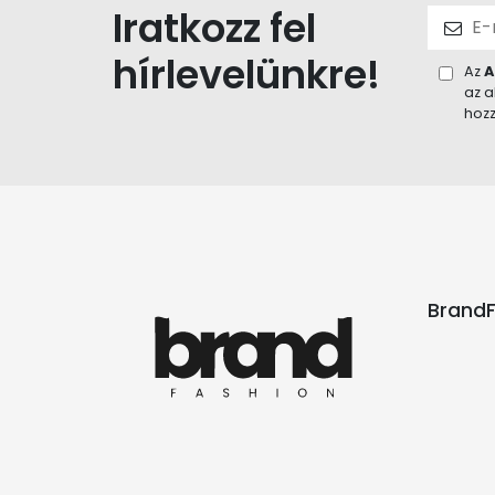
Iratkozz fel
hírlevelünkre!
Az
A
az a
hozz
BrandF