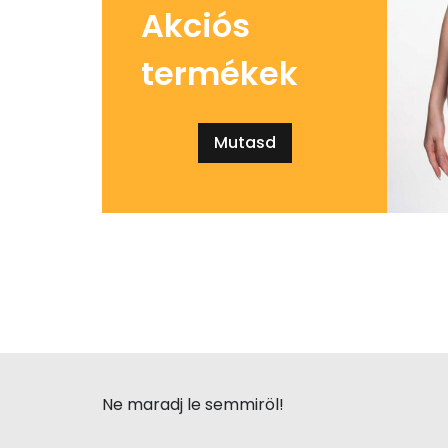
Akciós
termékek
Mutasd
Ne maradj le semmiröl!