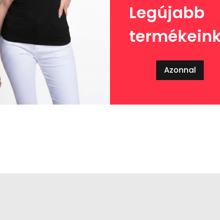
Legújabb
termékein
Azonnal