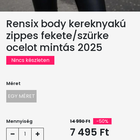
Rensix body kereknyakú
zippes fekete/szürke
ocelot mintás 2025
Nincs készleten
Méret
EGY MÉRET
Mennyiség
14 990 Ft
-50%
7 495 Ft
1