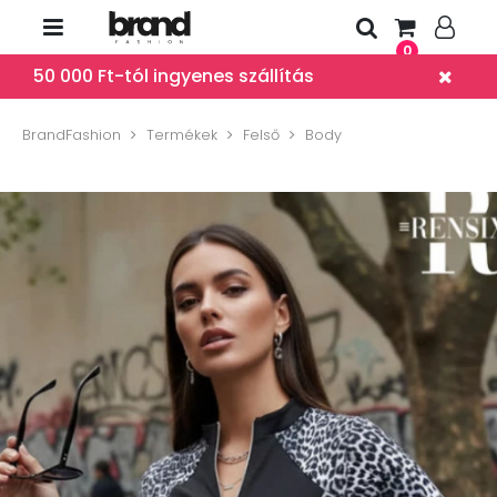
0
50 000 Ft-tól ingyenes szállítás
BrandFashion
Termékek
Felső
Body