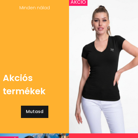
AKCIÓ
Minden nálad
Akciós
termékek
Mutasd