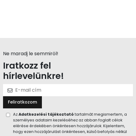
Ne maradj le semmiröl!
Iratkozz fel
hírlevelünkre!
Feliratkozom
Az
Adatkezelési tájékoztató
tartalmát megismertem, a
személyes adataim kezeléséhez az abban foglalt célok
elérése érdekében önkéntesen hozzájárulok. Kijelentem,
hogy ezen hozzájárulást önkéntesen, külső befolyás nélkül