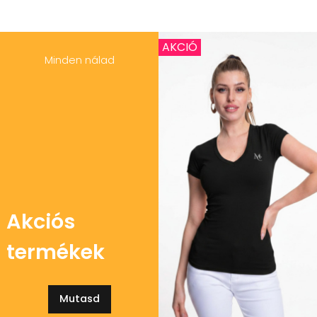
AKCIÓ
Minden nálad
Akciós
termékek
Mutasd