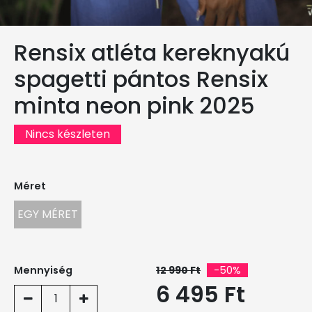
Rensix atléta kereknyakú
spagetti pántos Rensix
minta neon pink 2025
Nincs készleten
Méret
EGY MÉRET
Mennyiség
12 990 Ft
-50%
6 495 Ft
1