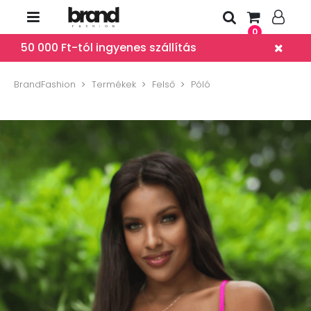
0
50 000 Ft-tól ingyenes szállítás
BrandFashion
Termékek
Felső
Póló