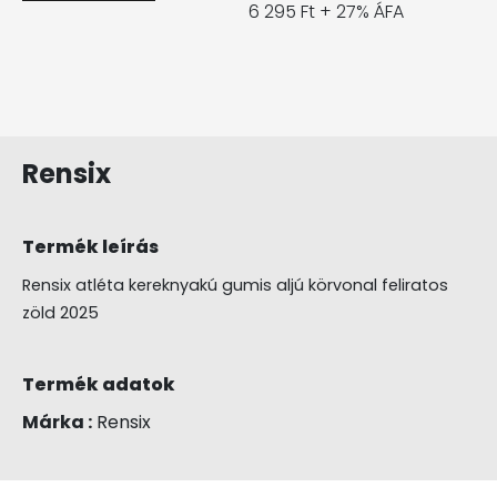
6 295 Ft + 27% ÁFA
Rensix
Termék leírás
Rensix atléta kereknyakú gumis aljú körvonal feliratos
zöld 2025
Termék adatok
Márka :
Rensix