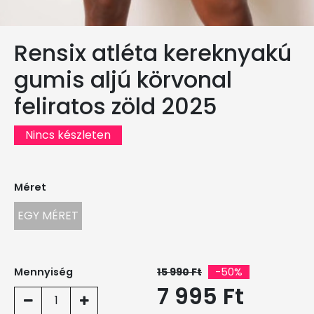
Rensix atléta kereknyakú
gumis aljú körvonal
feliratos zöld 2025
Nincs készleten
Méret
EGY MÉRET
Mennyiség
15 990 Ft
-50%
7 995 Ft
1