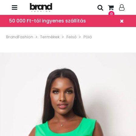
0
50 000 Ft-tól ingyenes szállítás
BrandFashion
Termékek
Felső
Póló