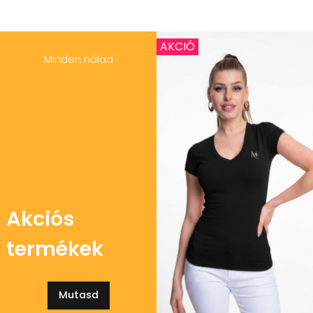
AKCIÓ
Minden nálad
Akciós
termékek
Mutasd