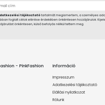
datkezelési tájékoztató
tartalmát megismertem, a személyes ada
bban foglalt célok elérése érdekében önkéntesen hozzájárulok. Kije
ájárulást önkéntesen, külső befolyás nélkül tettem meg.
ashion - PinkFashion
Információ
Impresszum
Adatkezelési tájékoztató
Elállási nyilatkozat
Rólunk