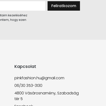
Feliratkozom
taim kezeléséhez
lentem, hogy ezen
Kapcsolat
pinkfashion.hu@gmail.com
06/30 353-3130
4800 Vásárosnamény, Szabadság
tér 5