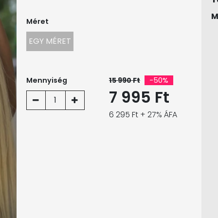
M
Méret
EGY MÉRET
Mennyiség
15 990 Ft
-50%
7 995 Ft
1
6 295 Ft + 27% ÁFA