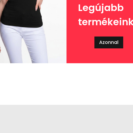
Legújabb
termékein
Azonnal