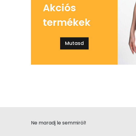
Akciós
termékek
Mutasd
Ne maradj le semmiröl!