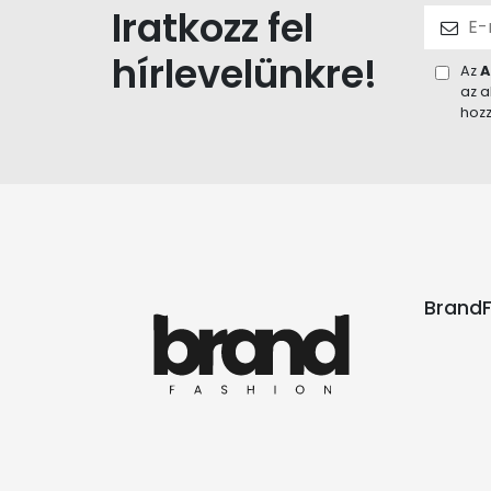
Iratkozz fel
hírlevelünkre!
Az
A
az a
hozz
BrandF