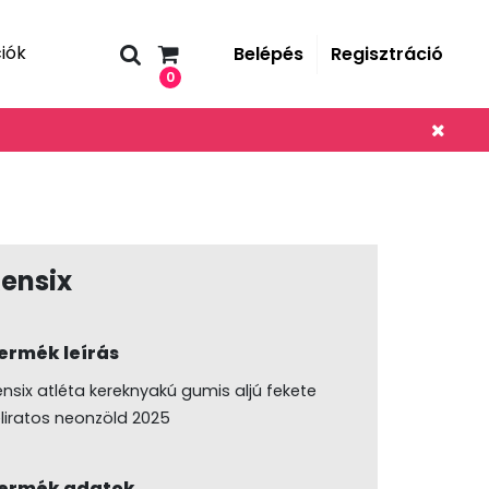
iók
Belépés
Regisztráció
0
ensix
ermék leírás
ensix atléta kereknyakú gumis aljú fekete
eliratos neonzöld 2025
ermék adatok