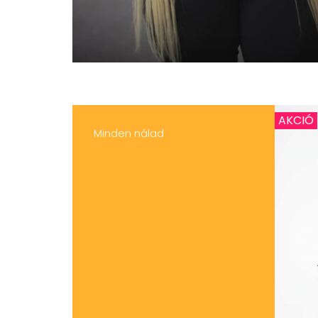
AKCIÓ
Minden nálad