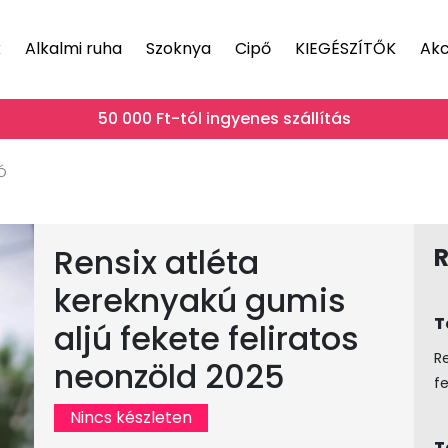
k
Alkalmi ruha
Szoknya
Cipő
KIEGÉSZÍTŐK
Akc
50 000 Ft-tól ingyenes szállítás
ó
Rensix atléta
R
kereknyakú gumis
T
aljú fekete feliratos
R
neonzöld 2025
f
Nincs készleten
T