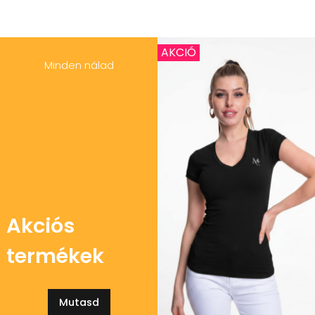
AKCIÓ
Minden nálad
Akciós
termékek
Mutasd