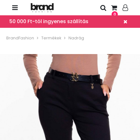
0
50 000 Ft-tól ingyenes szállítás
BrandFashion
Termékek
Nadrág