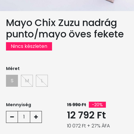
Mayo Chix Zuzu nadrág
punto/mayo öves fekete
Nincs készleten
Méret
S
M
L
Mennyiség
15 990 Ft
-20%
12 792 Ft
1
10 072 Ft + 27% ÁFA