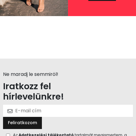
Ne maradj le semmiröl!
Iratkozz fel
hírlevelünkre!
Feliratkozom
Az
Adatkezelési tájékoztató
tartalmát megismertem, a