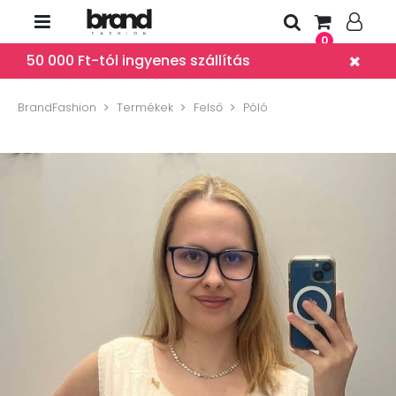
0
50 000 Ft-tól ingyenes szállítás
BrandFashion
Termékek
Felső
Póló