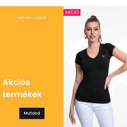
AKCIÓ
Minden nálad
Akciós
termékek
Mutasd