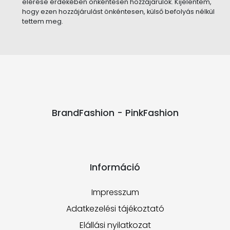
elérése érdekében önkéntesen hozzájárulok. Kijelentem,
hogy ezen hozzájárulást önkéntesen, külső befolyás nélkül
tettem meg.
BrandFashion - PinkFashion
Információ
Impresszum
Adatkezelési tájékoztató
Elállási nyilatkozat