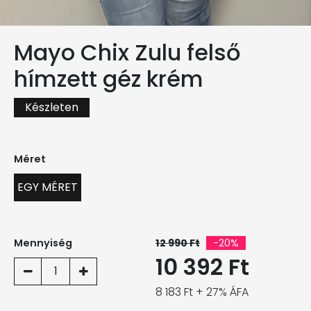
Mayo Chix Zulu felső
hímzett géz krém
Készleten
Méret
EGY MÉRET
Mennyiség
12 990 Ft
-20%
10 392 Ft
1
8 183 Ft + 27% ÁFA