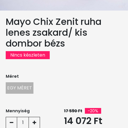
Mayo Chix Zenit ruha
lenes zsakard/ kis
dombor bézs
Nincs készleten
Méret
EGY MÉRET
Mennyiség
17 590 Ft
-20%
14 072 Ft
1