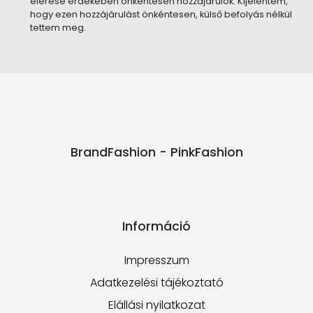
elérése érdekében önkéntesen hozzájárulok. Kijelentem,
hogy ezen hozzájárulást önkéntesen, külső befolyás nélkül
tettem meg.
BrandFashion - PinkFashion
Információ
Impresszum
Adatkezelési tájékoztató
Elállási nyilatkozat