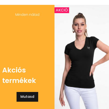
AKCIÓ
Minden nálad
Akciós
termékek
Mutasd