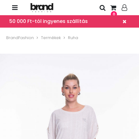
0
50 000 Ft-tól ingyenes szállítás
BrandFashion
Termékek
Ruha