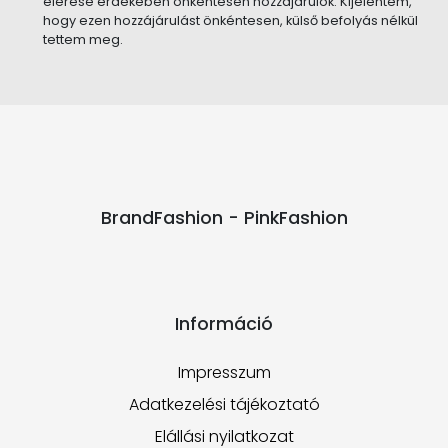
elérése érdekében önkéntesen hozzájárulok. Kijelentem,
hogy ezen hozzájárulást önkéntesen, külső befolyás nélkül
tettem meg.
BrandFashion - PinkFashion
Információ
Impresszum
Adatkezelési tájékoztató
Elállási nyilatkozat