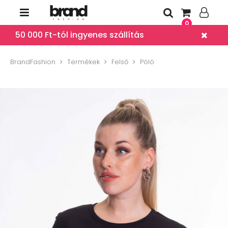
0
50 000 Ft-tól ingyenes szállítás
BrandFashion
Termékek
Felső
Póló