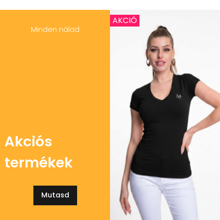
AKCIÓ
Minden nálad
Akciós
termékek
Mutasd