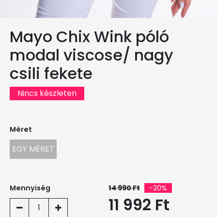
Mayo Chix Wink póló
modal viscose/ nagy
csili fekete
Nincs készleten
Méret
EGY MÉRET
Mennyiség
14 990 Ft
-20%
11 992 Ft
1