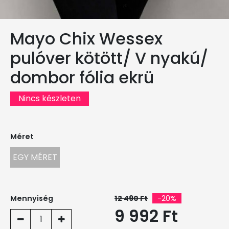
Mayo Chix Wessex
pulóver kötött/ V nyakú/
dombor fólia ekrü
Nincs készleten
Méret
EGY MÉRET
Mennyiség
12 490 Ft
-20%
9 992 Ft
1