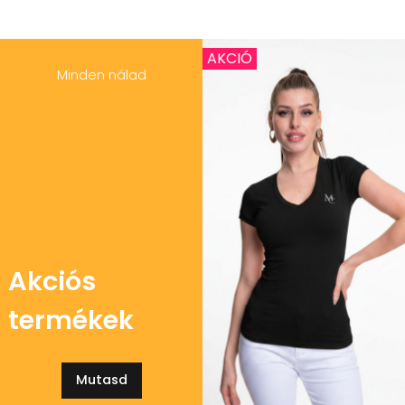
AKCIÓ
Minden nálad
Akciós
termékek
Mutasd