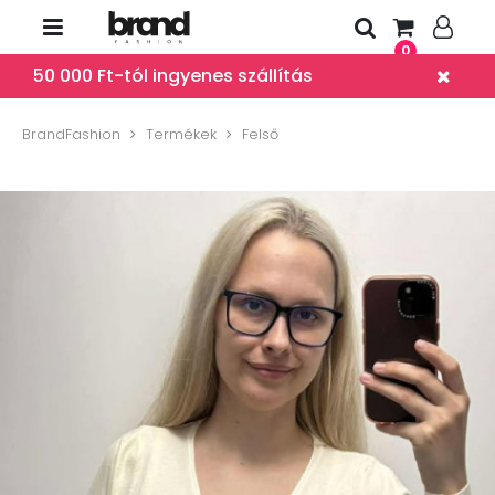
0
50 000 Ft-tól ingyenes szállítás
BrandFashion
Termékek
Felső