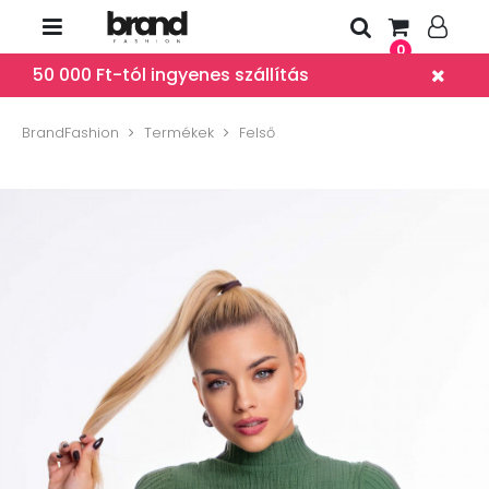
0
50 000 Ft-tól ingyenes szállítás
BrandFashion
Termékek
Felső