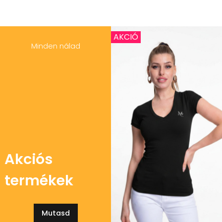
AKCIÓ
Minden nálad
Akciós
termékek
Mutasd