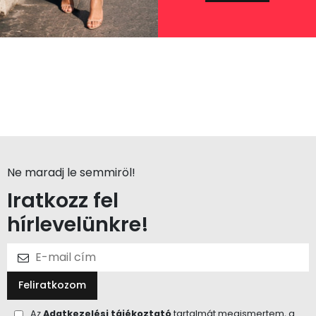
Ne maradj le semmiröl!
Iratkozz fel
hírlevelünkre!
Feliratkozom
Az
Adatkezelési tájékoztató
tartalmát megismertem, a