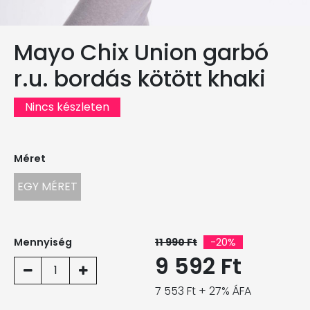
Mayo Chix Union garbó
r.u. bordás kötött khaki
Nincs készleten
Méret
EGY MÉRET
Mennyiség
11 990 Ft
-20%
9 592 Ft
1
7 553 Ft + 27% ÁFA