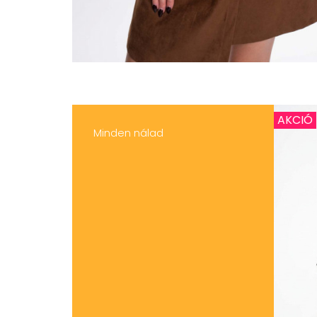
AKCIÓ
Minden nálad