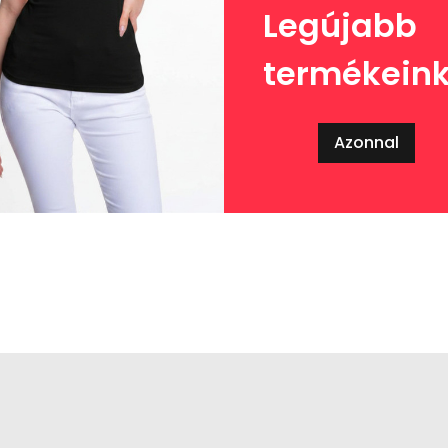
Legújabb
termékein
Azonnal