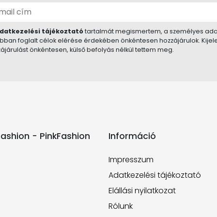
datkezelési tájékoztató
tartalmát megismertem, a személyes ada
bban foglalt célok elérése érdekében önkéntesen hozzájárulok. Kije
ájárulást önkéntesen, külső befolyás nélkül tettem meg.
ashion - PinkFashion
Információ
Impresszum
Adatkezelési tájékoztató
Elállási nyilatkozat
Rólunk