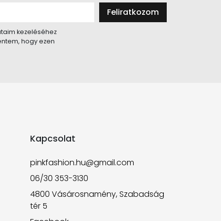
Feliratkozom
taim kezeléséhez
lentem, hogy ezen
Kapcsolat
pinkfashion.hu@gmail.com
06/30 353-3130
4800 Vásárosnamény, Szabadság
tér 5