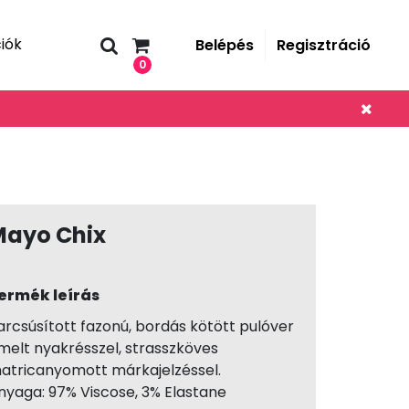
iók
Belépés
Regisztráció
0
Mayo Chix
ermék leírás
arcsúsított fazonú, bordás kötött pulóver
melt nyakrésszel, strasszköves
atricanyomott márkajelzéssel.
nyaga: 97% Viscose, 3% Elastane