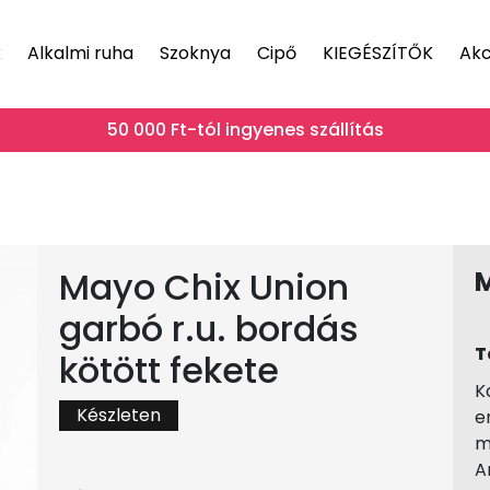
k
Alkalmi ruha
Szoknya
Cipő
KIEGÉSZÍTŐK
Akc
50 000 Ft-tól ingyenes szállítás
Mayo Chix Union
garbó r.u. bordás
T
kötött fekete
K
Készleten
e
m
A