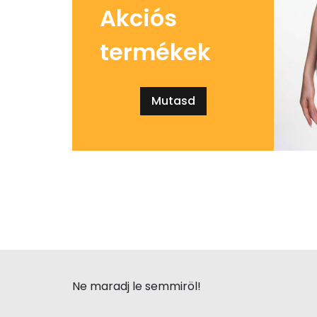
Akciós
termékek
Mutasd
Ne maradj le semmiröl!