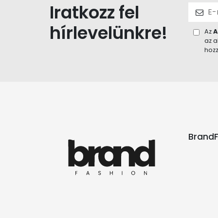
Iratkozz fel
hírlevelünkre!
Az
A
az a
hozz
BrandF