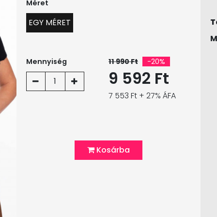
Méret
T
EGY MÉRET
M
Mennyiség
11 990 Ft
-20%
9 592 Ft
1
7 553 Ft + 27% ÁFA
Kosárba