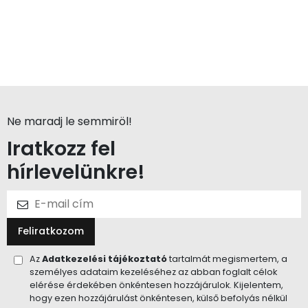
Ne maradj le semmiröl!
Iratkozz fel
hírlevelünkre!
Feliratkozom
Az
Adatkezelési tájékoztató
tartalmát megismertem, a
személyes adataim kezeléséhez az abban foglalt célok
elérése érdekében önkéntesen hozzájárulok. Kijelentem,
hogy ezen hozzájárulást önkéntesen, külső befolyás nélkül