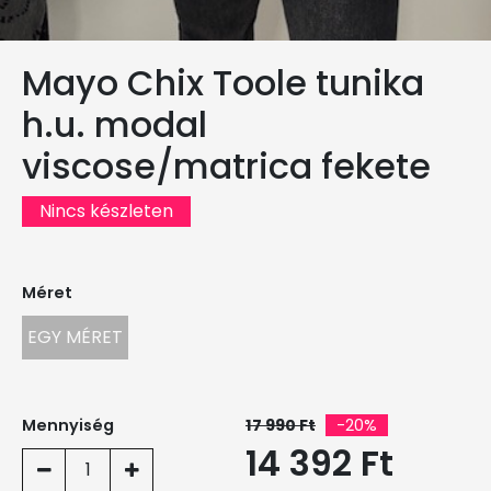
Mayo Chix Toole tunika
h.u. modal
viscose/matrica fekete
Nincs készleten
Méret
EGY MÉRET
Mennyiség
17 990 Ft
-20%
14 392 Ft
1