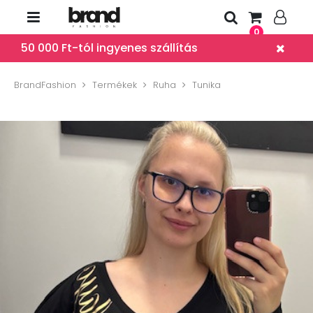
0
50 000 Ft-tól ingyenes szállítás
BrandFashion
Termékek
Ruha
Tunika