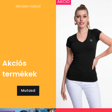
AKCIÓ
Minden nálad
Akciós
termékek
Mutasd