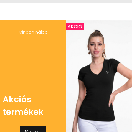
AKCIÓ
Minden nálad
Akciós
termékek
Mutasd