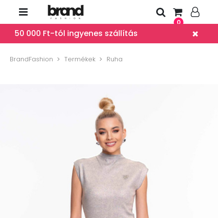
0
50 000 Ft-tól ingyenes szállítás
BrandFashion
Termékek
Ruha