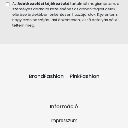
Az
Adatkezelési tájékoztató
tartalmát megismertem, a
személyes adataim kezeléséhez az abban foglalt célok
elérése érdekében önkéntesen hozzájárulok. Kijelentem,
hogy ezen hozzájárulást önkéntesen, külső befolyás nélkül
tettem meg.
BrandFashion - PinkFashion
Információ
Impresszum