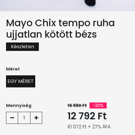
Mayo Chix tempo ruha
ujjatlan kötött bézs
Készleten
Méret
EGY MÉRET
Mennyiség
15 990 Ft
-20%
12 792 Ft
1
10 072 Ft + 27% ÁFA