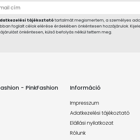
datkezelési tájékoztató
tartalmát megismertem, a személyes ada
bban foglalt célok elérése érdekében önkéntesen hozzájárulok. Kije
ájárulást önkéntesen, külső befolyás nélkül tettem meg.
ashion - PinkFashion
Információ
Impresszum
Adatkezelési tájékoztató
Elállási nyilatkozat
Rólunk