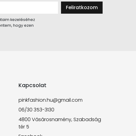
Feliratkozom
taim kezeléséhez
lentem, hogy ezen
Kapcsolat
pinkfashion.hu@gmail.com
06/30 353-3130
4800 Vásárosnamény, Szabadság
tér 5