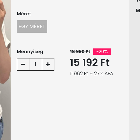
M
Méret
EGY MÉRET
Mennyiség
18 990 Ft
-20%
15 192 Ft
1
11 962 Ft + 27% ÁFA