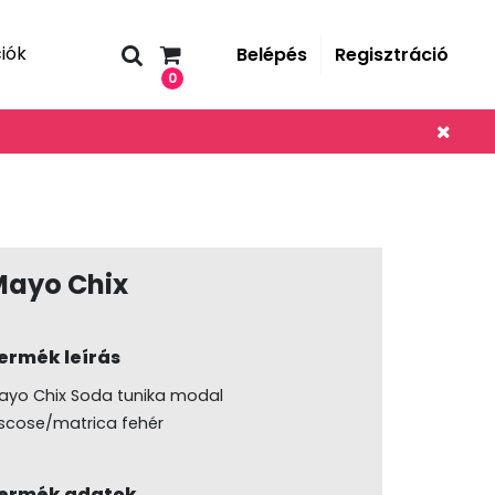
iók
Belépés
Regisztráció
0
Mayo Chix
ermék leírás
ayo Chix Soda tunika modal
iscose/matrica fehér
ermék adatok