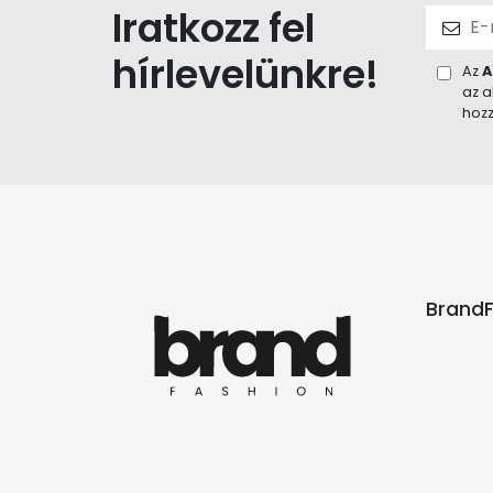
Iratkozz fel
hírlevelünkre!
Az
A
az a
hozz
BrandF