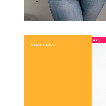
AKCIÓ
Minden nálad