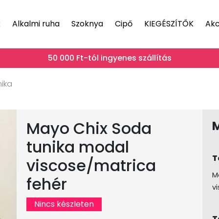
k
Alkalmi ruha
Szoknya
Cipő
KIEGÉSZÍTŐK
Akc
50 000 Ft-tól ingyenes szállítás
ika
Mayo Chix Soda
tunika modal
T
viscose/matrica
M
fehér
v
Nincs készleten
T