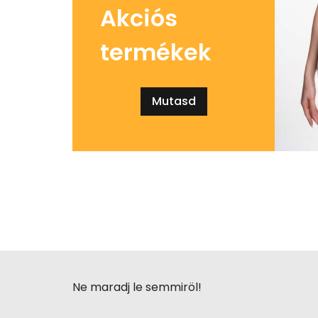
Akciós
termékek
Mutasd
Ne maradj le semmiröl!