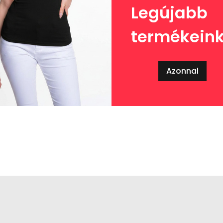
Legújabb
termékein
Azonnal