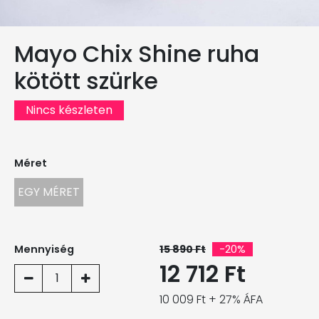
Mayo Chix Shine ruha
kötött szürke
Nincs készleten
Méret
EGY MÉRET
Mennyiség
15 890 Ft
-20%
12 712 Ft
1
10 009 Ft + 27% ÁFA