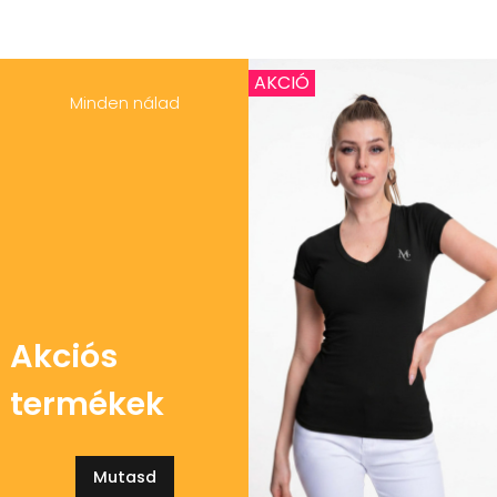
AKCIÓ
Minden nálad
Akciós
termékek
Mutasd