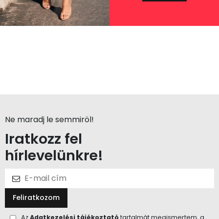
Ne maradj le semmiröl!
Iratkozz fel
hírlevelünkre!
Feliratkozom
Az
Adatkezelési tájékoztató
tartalmát megismertem, a