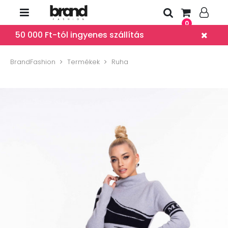
0
50 000 Ft-tól ingyenes szállítás
BrandFashion
Termékek
Ruha