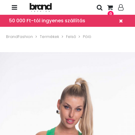
0
50 000 Ft-tól ingyenes szállítás
BrandFashion
Termékek
Felső
Póló