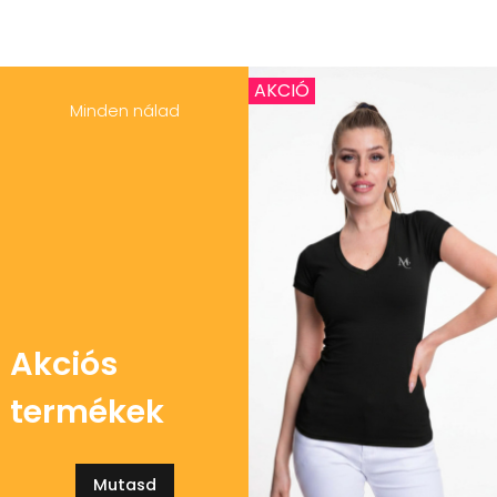
AKCIÓ
Minden nálad
Akciós
termékek
Mutasd