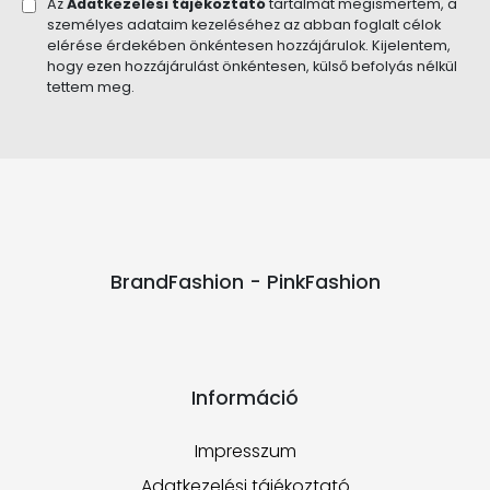
Az
Adatkezelési tájékoztató
tartalmát megismertem, a
személyes adataim kezeléséhez az abban foglalt célok
elérése érdekében önkéntesen hozzájárulok. Kijelentem,
hogy ezen hozzájárulást önkéntesen, külső befolyás nélkül
tettem meg.
BrandFashion - PinkFashion
Információ
Impresszum
Adatkezelési tájékoztató