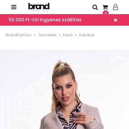
0
50 000 Ft-tól ingyenes szállítás
BrandFashion
Termékek
Felső
Kabátok