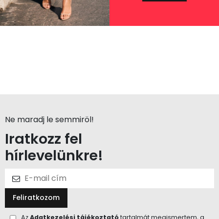
Ne maradj le semmiröl!
Iratkozz fel
hírlevelünkre!
Feliratkozom
Az
Adatkezelési tájékoztató
tartalmát megismertem, a