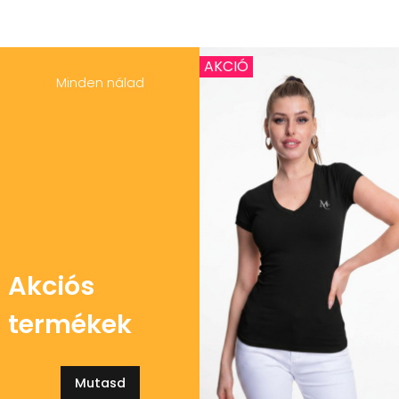
AKCIÓ
Minden nálad
Akciós
termékek
Mutasd