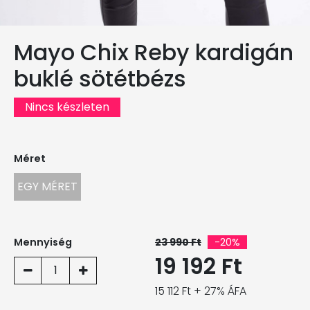
Mayo Chix Reby kardigán
buklé sötétbézs
Nincs készleten
Méret
EGY MÉRET
Mennyiség
23 990 Ft
-20%
19 192 Ft
1
15 112 Ft + 27% ÁFA