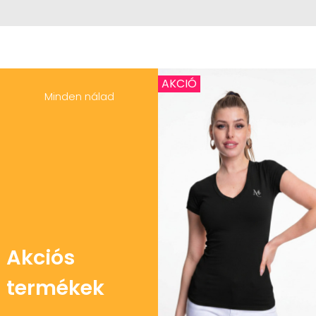
AKCIÓ
Minden nálad
Akciós
termékek