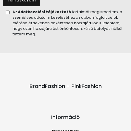
Feliratkozom
Az
Adatkezelési tájékoztató
tartalmát megismertem, a
személyes adataim kezeléséhez az abban foglalt célok
elérése érdekében önkéntesen hozzájárulok. Kijelentem,
hogy ezen hozzájárulást önkéntesen, külső befolyás nélkül
tettem meg.
BrandFashion - PinkFashion
Információ