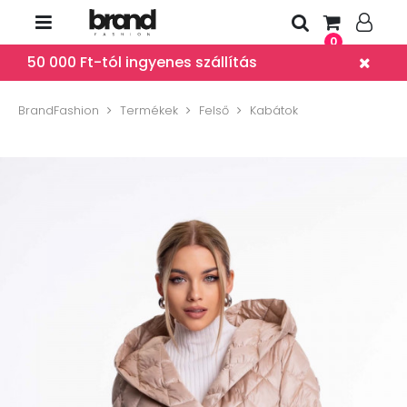
0
50 000 Ft-tól ingyenes szállítás
BrandFashion
Termékek
Felső
Kabátok