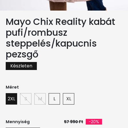
Mayo Chix Reality kabát
pufi/rombusz
steppelés/kapucnis
pezsgő
Készleten
Méret
2XL
S
M
L
XL
Mennyiség
57 990 Ft
-20%